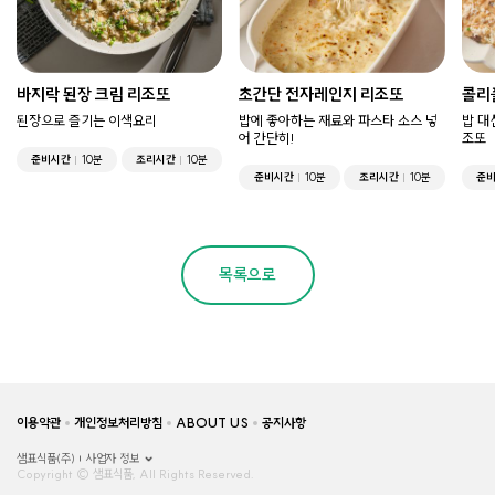
바지락 된장 크림 리조또
초간단 전자레인지 리조또
콜리
된장으로 즐기는 이색요리
밥에 좋아하는 재료와 파스타 소스 넣
밥 대
어 간단히!
조또
준비시간
10분
조리시간
10분
준비시간
10분
조리시간
10분
준
목록으로
이용약관
개인정보처리방침
ABOUT US
공지사항
샘표식품(주)
사업자 정보
Copyright © 샘표식품, All Rights Reserved.