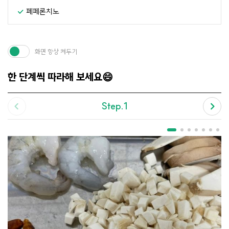
페페론치노
화면 항상 켜두기
한 단계씩 따라해 보세요😄
Step.1