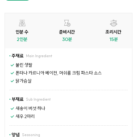
인분 수
준비시간
조리시간
2인분
30분
15분
주재료
Main Ingredient
불린 생쌀
폰타나 카르니아 베이컨, 머쉬룸 크림 파스타 소스
닭가슴살
부재료
Sub Ingredient
새송이 버섯 하나
새우 2마리
양념
Seasoning