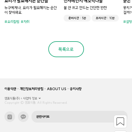
요리가 필요해지는 순간들
전자레인지 애호박나물
굳은
누구에게나, 요리가 필요해지는 순간
불 안 쓰고 만드는 간단한 반찬
뭉치거
이 찾아와요.
걸까?
준비시간
5분
조리시간
10분
요리칼럼
자취
설탕
목록으로
이용약관
개인정보처리방침
ABOUT US
공지사항
샘표식품(주)
사업자 정보
Copyright © 샘표식품, All Rights Reserved.
관련사이트