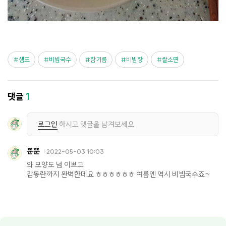
샘표
비빔국수
참기름
비빔장
쌀소면
댓글
1
로그인
하시고 댓글을 남겨보세요.
뚠뚠
2022-05-03 10:03
와 모양도 넘 이쁘고
감동란까지 완벽한데요 ㅎㅎㅎㅎㅎㅎ 여름엔 역시 비빔국수죠~