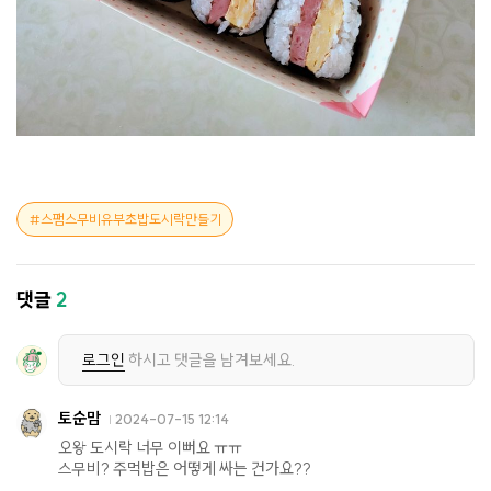
스팸스무비유부초밥도시락만들기
댓글
2
로그인
하시고 댓글을 남겨보세요.
토순맘
2024-07-15 12:14
오왕 도시락 너무 이뻐요 ㅠㅠ
스무비? 주먹밥은 어떻게 싸는 건가요??