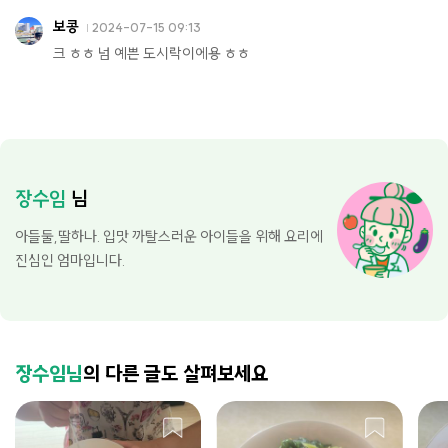
보콩
2024-07-15 09:13
크 ㅎㅎ 넘 예쁜 도시락이에용 ㅎㅎ
장수임
님
아들둘,딸하나. 입맛 까탈스러운 아이들을 위해 요리에
진심인 엄마입니다.
장수임님
의 다른 글도 살펴보세요