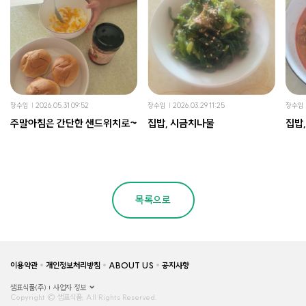
장수임
2026.05.31 09:52
장수임
2026.03.29 11:25
장수임
주말아침은 간단한 샌드위치로~
집밥, 시금치나물
집밥
목록으로
이용약관
개인정보처리방침
ABOUT US
공지사항
샘표식품(주)
사업자 정보
Copyright © 샘표식품, All Rights Reserved.