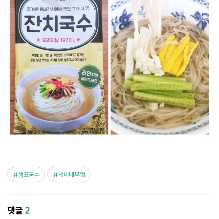
샘표국수
세미네부엌
댓글
2