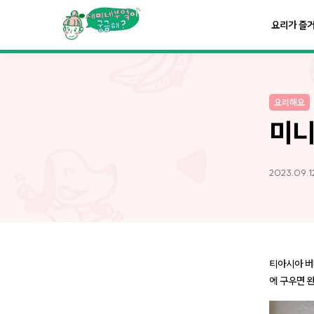
요리가
맛있어지는
부엌
요리가 즐
요리가
건강해지는
부엌
요리해요
요리가
쉬워지는
부엌
미니
2023.09.12
티아시아 버
에 구우면 