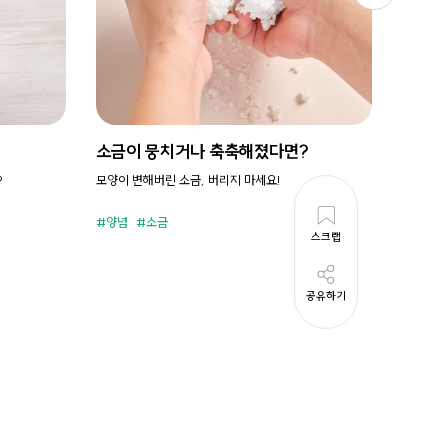
소금이 뭉치거나 축축해졌다면?
시원새
?
모양이 변해버린 소금, 버리지 마세요!
휘리릭 냉
양념
소금
준비시
스크랩
공유하기