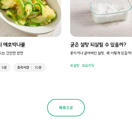
지 애호박나물
굳은 설탕 되살릴 수 있을까?
만드는 간단한 반찬
뭉치거나 굳어버린 설탕, 왜 이렇게 된걸까
설탕
요리당
5분
조리시간
10분
목록으로