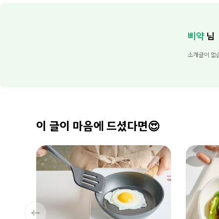
삐약
님
소개글이 없
이 글이 마음에 드셨다면😍