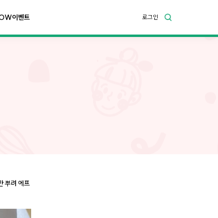
OW이벤트
로그인
만 뿌려 에프