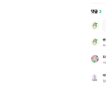
댓글
3
벤
피
도
이
라
집