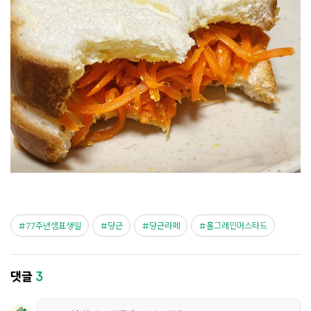
77주년샘표생일
당근
당근라페
홀그레인머스타드
댓글
3