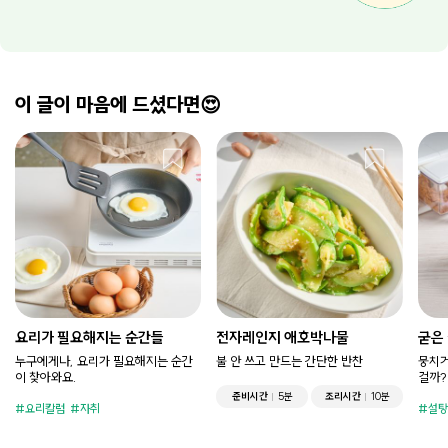
이 글이 마음에 드셨다면😍
요리가 필요해지는 순간들
전자레인지 애호박나물
굳은
누구에게나, 요리가 필요해지는 순간
불 안 쓰고 만드는 간단한 반찬
뭉치거
이 찾아와요.
걸까?
준비시간
5분
조리시간
10분
요리칼럼
자취
설탕