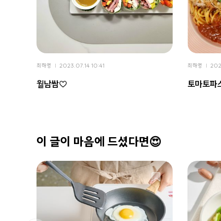
최하영
2023.07.14 10:41
최하영
202
월남쌈♡
토마토파
이 글이 마음에 드셨다면😍