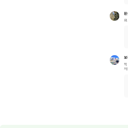
윈
와
보
헉
저