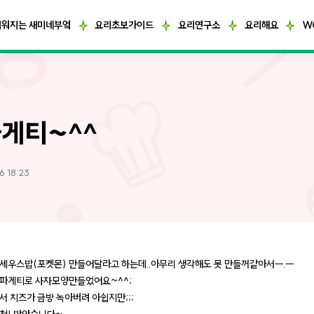
거워지는 새미네부엌
요리초보가이드
요리연구소
요리해요
W
게티~^^
6 18:23
세우스밥(포켓몬) 만들어달라고 하는데..아무리 생각해도 못 만들꺼같아서ㅡ.ㅡ
파게티로 사자모양만들었어요~^^;
서 치즈가 금방 녹아버려 아쉽지만;;;