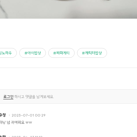
팅노하우
아이밥상
짜파게티
캐릭터밥상
로그인
하시고 댓글을 남겨보세요.
수정
2023-07-01 00:29
마낭 넘 귀여워요 ㅠㅠ
스맘