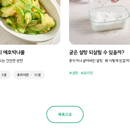
지 애호박나물
굳은 설탕 되살릴 수 있을까?
만드는 간단한 반찬
뭉치거나 굳어버린 설탕, 왜 이렇게 된걸까
설탕
요리당
5분
조리시간
10분
목록으로