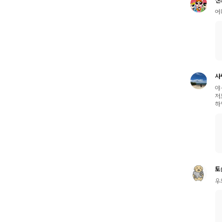
어
사
야
저
하
토
우