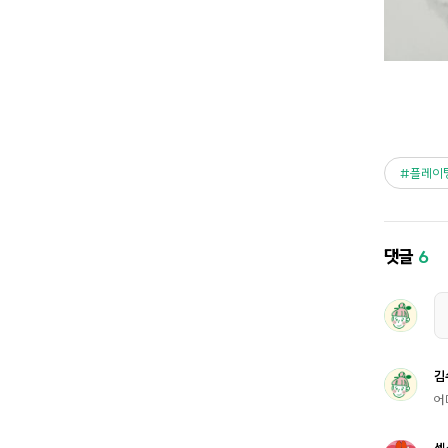
플레이
댓글
6
김
어
센