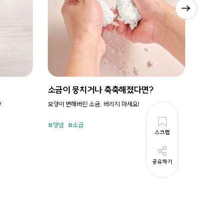
소금이 뭉치거나 축축해졌다면?
시원새
?
모양이 변해버린 소금, 버리지 마세요!
휘리릭 냉
양념
소금
준비시
스크랩
공유하기