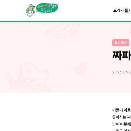
요리가
맛있어지는
부엌
요리가 즐
요리가
건강해지는
부엌
요리해요
요리가
쉬워지는
부엌
짜파
2023.06.2
아들이 아르
좋아하는 짜
밥이 따뜻해