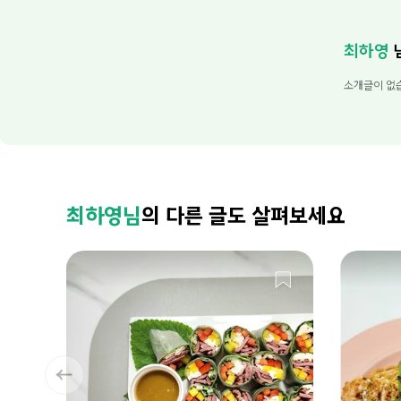
최하영
소개글이 없
최하영님
의 다른 글도 살펴보세요