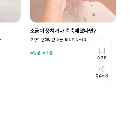
소금이 뭉치거나 축축해졌다면?
시원새
?
모양이 변해버린 소금, 버리지 마세요!
휘리릭 냉
양념
소금
준비시
스크랩
공유하기