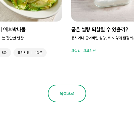
지 애호박나물
굳은 설탕 되살릴 수 있을까?
만드는 간단한 반찬
뭉치거나 굳어버린 설탕, 왜 이렇게 된걸까
설탕
요리당
5분
조리시간
10분
목록으로