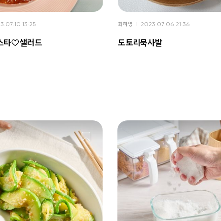
3.07.10 13:25
최하영
2023.07.06 21:36
스타♡샐러드
도토리묵사발