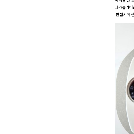
베이글 반 
과카몰리바르
한접시에 샌