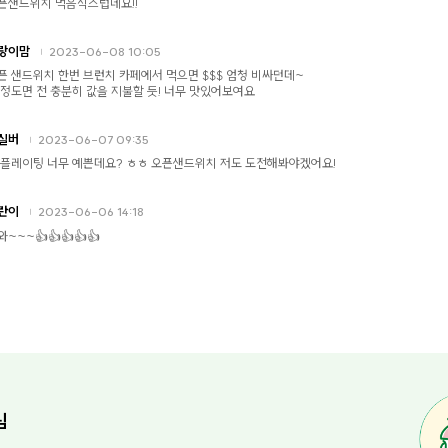
픈샌드위치 먹음직스럽네요!!
랑이맘
2023-06-08 10:05
픈 샌드위치 한번 브런치 카페에서 먹으면 $$$ 엄청 비싸던데~
 정도면 전 충분히 값을 지불할 듯! 너무 맛있어보여요
실버
2023-06-07 09:35
 플레이팅 너무 예쁜데요? ㅎㅎ 오픈샌드위치 저도 도전해봐야겠어요!
란이
2023-06-06 14:18
와~~~👍👍👍👍👍
님