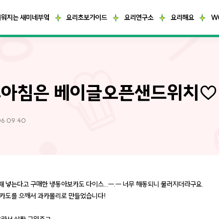
거워지는 새미네부엌
요리초보가이드
요리연구소
요리해요
W
아침은 베이글오픈샌드위치♡
06 09:40
 넣는다고 구매한 냉동아보카도 다이스...ㅡ.ㅡ 너무 해동되니 물러지더라구요.
카도를 으깨서 과카몰리로 만들었습니다!