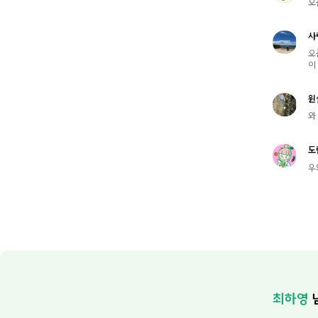
오
사
오
이
윈
와
도
우
최하영