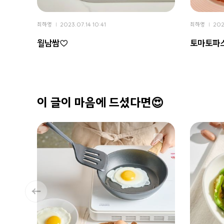
최하영
2023.07.14 10:41
최하영
202
월남쌈♡
토마토파
이 글이 마음에 드셨다면😍