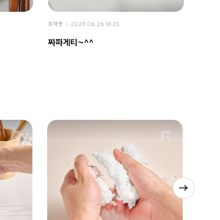
최하영
2023.06.26 18:23
최하영
짜파게티~^^
아이간