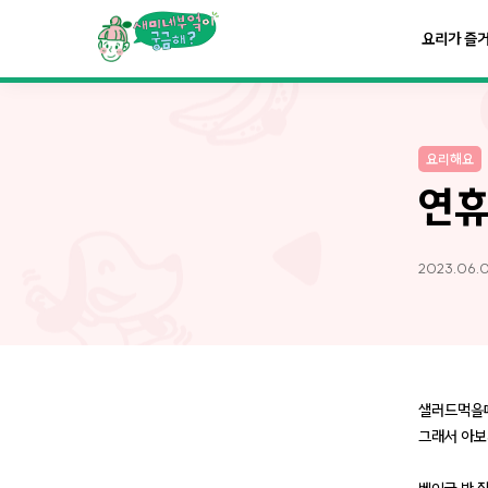
요리가
맛있어지는
부엌
요리가 즐
요리가
건강해지는
부엌
요리해요
요리가
쉬워지는
부엌
연휴
2023.06.
샐러드먹을때
그래서 아보