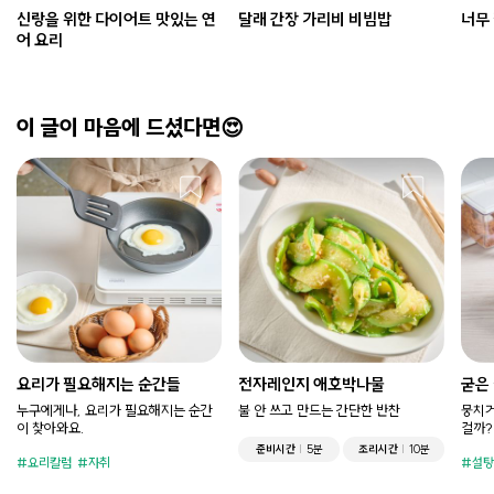
신랑을 위한 다이어트 맛있는 연
달래 간장 가리비 비빔밥
너무
어 요리
이 글이 마음에 드셨다면😍
요리가 필요해지는 순간들
전자레인지 애호박나물
굳은
누구에게나, 요리가 필요해지는 순간
불 안 쓰고 만드는 간단한 반찬
뭉치거
이 찾아와요.
걸까?
준비시간
5분
조리시간
10분
요리칼럼
자취
설탕