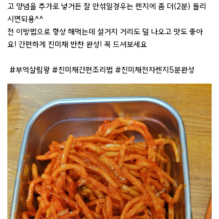
고 양념을 추가로 넣거든 잘 안섞일경우는 렌지에 좀 더(2분) 돌리
시면되용^^
전 이방법으로 항상 해먹는데 설거지 거리도 덜 나오고 맛도 좋아
요! 간편하게 진미채 반찬 완성! 꼭 드셔보세요
#부억살림왕 #진미채간편조리법 #진미채전자렌지5분완성