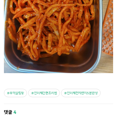
부억살림왕
진미채간편조리법
진미채전자렌지5분완성
댓글
4