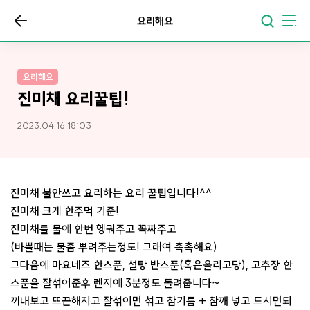
요리해요
요리해요
진미채 요리꿀팁!
2023.04.16 18:03
진미채 불안쓰고 요리하는 요리 꿀팁입니다!^^
진미채 크게 한주먹 기준!
진미채를 물에 한번 헹궈주고 꼭짜주고
(바쁠때는 물좀 뿌려주는정도! 그래여 촉촉해요)
그다음에 마요네즈 한스푼, 설탕 반스푼(혹은올리고당), 고추장 한
스푼을 잘섞어준후 렌지에 3분정도 돌려줍니다~
꺼내보고 뜨끈해지고 잘섞이면 섞고 참기름 + 참깨 넣고 드시면되