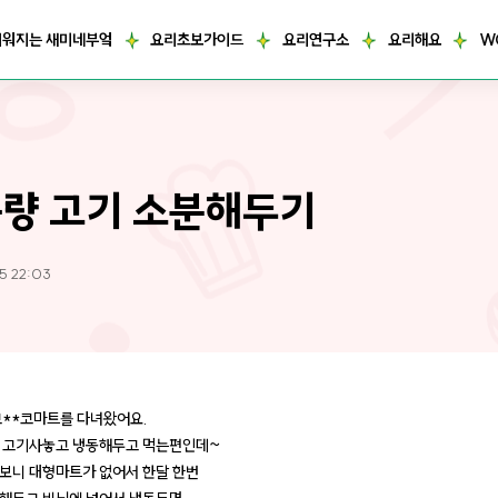
거워지는 새미네부엌
요리초보가이드
요리연구소
요리해요
W
량 고기 소분해두기
5 22:03
코**코마트를 다녀왔어요.
 고기사놓고 냉동해두고 먹는편인데~
보니 대형마트가 없어서 한달 한번