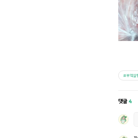
부엌살
댓글
4
김