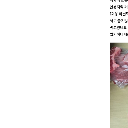
사와서 소분
한봉지씩 꺼
1회용 비닐
서로 붙지않
먹고있네요.
별거아니지만