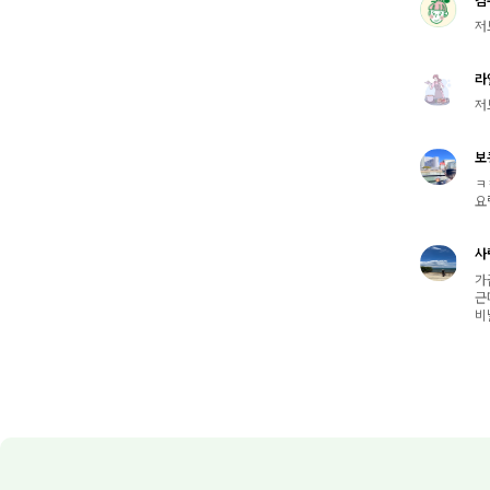
저
라
저
보
ㅋ
요
사
가
근
비