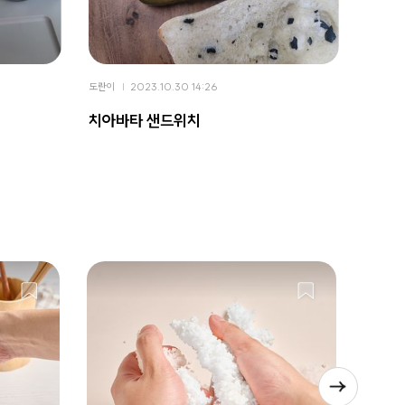
도란이
2023.10.30 14:26
도란이
치아바타 샌드위치
가을배