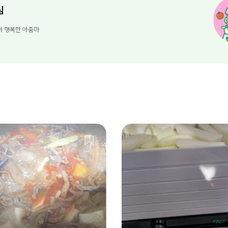
님
며 행복한 아줌마