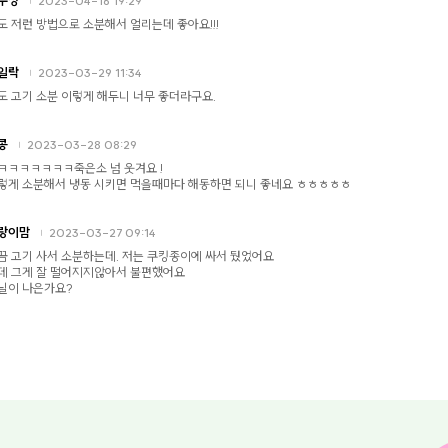
2023-04-16 19:29
도 저런 방법으로 소분해서 얼리는데 좋아요!!!
일락
2023-03-29 11:34
도 고기 소분 이렇게 해두니 너무 좋더라구요.
콩
2023-03-28 08:29
ㅋㅋㅋㅋㅋㅋㅋ죽은소 넘 웃겨요 !
렇게 소분해서 냉동 시키면 먹을때마다 해동하면 되니 좋네요 ㅎㅎㅎㅎㅎ
랑이맘
2023-03-27 09:14
끔 고기 사서 소분하는데. 저는 쿠킹종이에 싸서 뒀었어요
데 그게 잘 떨어지지않아서 불편했어요
닐이 나은가요?