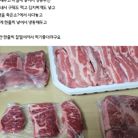
해두고 비닐에 넣어서 냉동두면
내서 구워도 먹고 김치찌개도 넣고
팩을 죽은소?에서 사다놓고
게 한줄씩 넣어서 냉동해두고
 한줄씩 잘떨어져서 먹기좋더라구요.