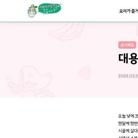
요리가
맛있어지는
부엌
요리가 즐
요리가
건강해지는
부엌
요리해요
요리가
쉬워지는
부엌
대용
2023.03.2
오늘 낮에 
한달에 한번
시골에 살다