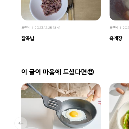
도란이
2023.12.25 18:41
도란이
2023
잡곡밥
육개장
이 글이 마음에 드셨다면😍