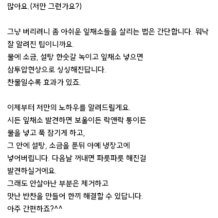
많아요.(저만 그런가요?)
그냥 버리려니 좀 아쉬운 잎채소들을 살리는 법은 간단합니다. 워낙
잘 알려진 팁이니까요.
물에 소금, 설탕 한숫갈 녹이고 잎채소 넣으면
삼투압현상으로 싱싱해진답니다.
찬물일수록 효과가 있죠.
이제부터 저만의 노하우를 알려드릴게요.
시든 잎채소 발견하면 보울이든 락앤락 통이든
물을 넣고 푹 잠기게 하고,
그 안에 설탕, 소금을 푼뒤 아예 냉장고에
넣어버립니다. 다음날 꺼내면 파릇파릇 해진걸
발견하실거에요.
그래도 안살아난 부분은 제거하고
맛난 반찬을 만들어 한끼 해결할 수 있답니다.
아주 간편하죠?^^