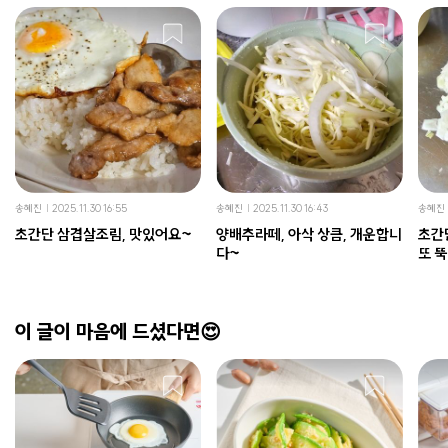
송혜진
2025.11.30 16:55
송혜진
2025.11.30 16:43
송혜진
초간단 삼겹살조림, 맛있어요~
양배추라떼, 아삭 상큼, 개운합니
초간
다~
또 뚝
이 글이 마음에 드셨다면😍