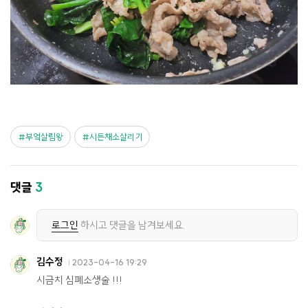
부엌살림왕
시든채소살리기
댓글
3
로그인
하시고 댓글을 남겨보세요.
김수정
2023-04-16 19:29
시금치 심폐소생술 !!!