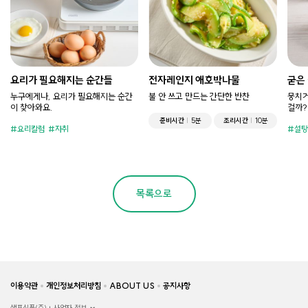
요리가 필요해지는 순간들
전자레인지 애호박나물
굳은
누구에게나, 요리가 필요해지는 순간
불 안 쓰고 만드는 간단한 반찬
뭉치거
이 찾아와요.
걸까?
준비시간
5분
조리시간
10분
요리칼럼
자취
설탕
목록으로
이용약관
개인정보처리방침
ABOUT US
공지사항