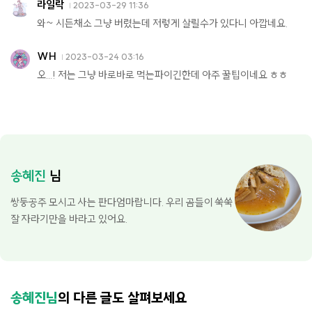
라일락
2023-03-29 11:36
와~ 시든채소 그냥 버렸는데 저렇게 살릴수가 있다니 아깝네요.
WH
2023-03-24 03:16
오...! 저는 그냥 바로바로 먹는파이긴한데 아주 꿀팁이네요 ㅎㅎ
송혜진
님
쌍둥공주 모시고 사는 판다엄마랍니다. 우리 곰들이 쑥쑥
잘 자라기만을 바라고 있어요.
송혜진님
의 다른 글도 살펴보세요