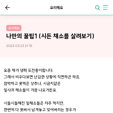
요리해요
요리해요
나만의 꿀팁1 (시든 채소를 살려보기)
2023.03.23 21:15
요즘 제가 냉파 도전중이랍니다.
그래서 비우다보면 난감한 상황에 직면하곤 하죠.
깜박하고 못먹은 상추나, 시금치같은
잎사귀 채소들이 가끔 나오거든요.
시들시들해진 잎채소들은 자주 먹지만,
한번에 다 못써서 남겨놓고 잊어버리는 경우가