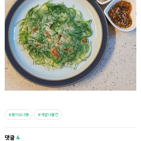
봄이오나봄
세발나물전
댓글
4