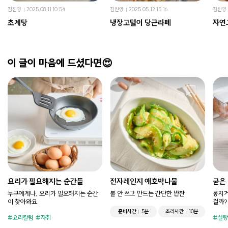
김진영
2025.08.11 10:54
김진영
2025.05.12 15:16
김진영
초계탕
냉장고털이 당근라페
자연
이 글이 마음에 드셨다면😍
요리가 필요해지는 순간들
전자레인지 애호박나물
굳은
누구에게나, 요리가 필요해지는 순간
불 안 쓰고 만드는 간단한 반찬
뭉치거
이 찾아와요.
걸까?
준비시간
5분
조리시간
10분
요리칼럼
자취
설탕