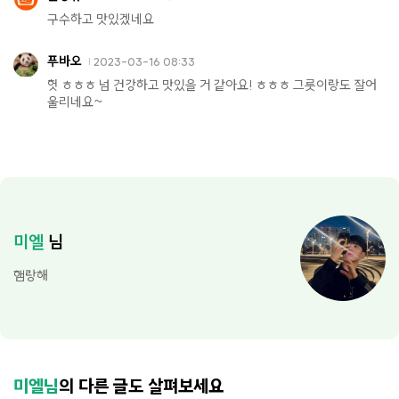
구수하고 맛있겠네요
푸바오
2023-03-16 08:33
헛 ㅎㅎㅎ 넘 건강하고 맛있을 거 같아요! ㅎㅎㅎ 그릇이랑도 잘어
울리네요~
미엘
님
햄랑해
미엘님
의 다른 글도 살펴보세요