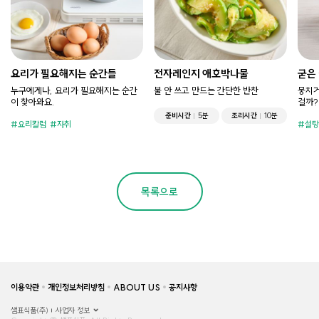
요리가 필요해지는 순간들
전자레인지 애호박나물
굳은
누구에게나, 요리가 필요해지는 순간
불 안 쓰고 만드는 간단한 반찬
뭉치거
이 찾아와요.
걸까?
준비시간
5분
조리시간
10분
요리칼럼
자취
설탕
목록으로
이용약관
개인정보처리방침
ABOUT US
공지사항
샘표식품(주)
사업자 정보