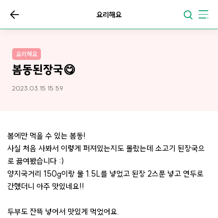
요리해요
요리해요
봄동된장국😋
2023.03.15 15:59
봄에만 먹을 수 있는 봄동!
사실 처음 사봐서 이렇게 퍼져있는지도 몰랐는데 소고기 된장국으
로 끓여봤습니다 :)
양지국거리 150g이랑 물 1.5L를 넣었고 된장 2스푼 넣고 연두로
간했더니 아주 맛있네요!!
두부도 잔뜩 넣어서 맛있게 먹었어요.