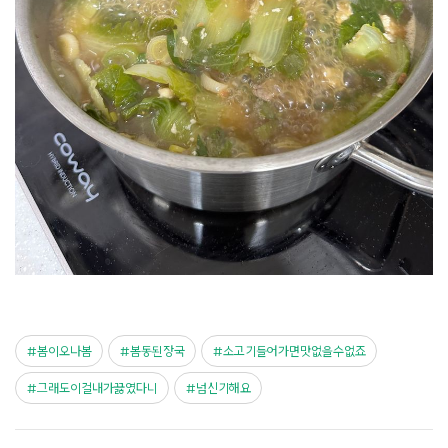
봄이오나봄
봄동된장국
소고기들어가면맛없을수없죠
그래도이걸내가끓였다니
넘신기해요