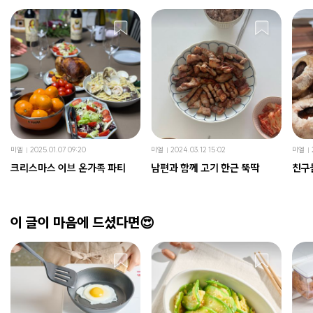
미엘
2025.01.07 09:20
미엘
2024.03.12 15:02
미엘
크리스마스 이브 온가족 파티
남편과 함께 고기 한근 뚝딱
친구
이 글이 마음에 드셨다면😍