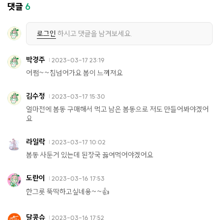
댓글
6
로그인
하시고 댓글을 남겨보세요.
박경주
2023-03-17 23:19
어쩜~~침넘어가요 봄이 느껴져요
김수정
2023-03-17 15:30
얼마전에 봄동 구매해서 먹고 남은 봄동으로 저도 만들어봐야겠어
요
라일락
2023-03-17 10:02
봄동 사둔거 있는데 된장국 끓여먹어야겠어요
도란이
2023-03-16 17:53
한그릇 뚝딱하고싶네용~~👍
달콩슈
2023-03-16 17:52