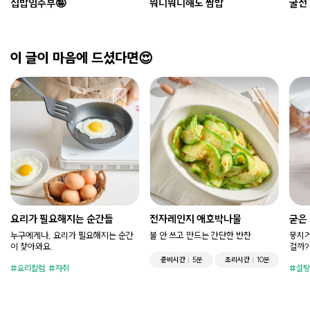
집밥임주부🤪
뭐니뭐니해도 쌈밥
굴전
이 글이 마음에 드셨다면😍
요리가 필요해지는 순간들
전자레인지 애호박나물
굳은
누구에게나, 요리가 필요해지는 순간
불 안 쓰고 만드는 간단한 반찬
뭉치거
이 찾아와요.
걸까?
준비시간
5분
조리시간
10분
요리칼럼
자취
설탕