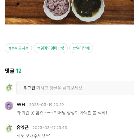
봄이오나봄
엄마의엄마밥상
엄마택배
댓글
12
로그인
하시고 댓글을 남겨보세요.
WH
2023-03-19 20:29
아 이건 못 참죠~~~어머님 정성이 가득한 봄 식탁!
유영근
2023-03-17 23:43
저도 보내주세요^^