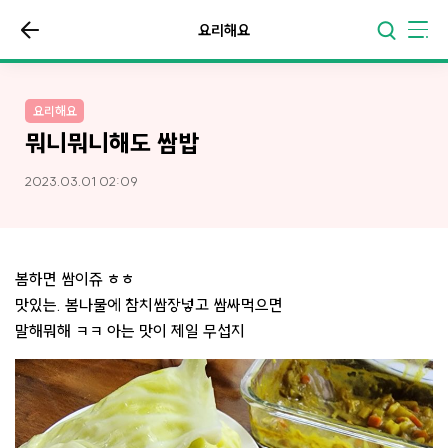
요리해요
요리해요
뭐니뭐니해도 쌈밥
2023.03.01 02:09
봄하면 쌈이쥬 ㅎㅎ
맛있는. 봄나물에 참치쌈장넣고 쌈싸먹으면
말해뭐해 ㅋㅋ 아는 맛이 제일 무섭지