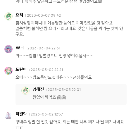
어머. 양배추 달근하고 부드러운 쌈 넘 맛있겠어요😃
요히
2023-03-07 09:42
참치쌈장이라니!!! 메뉴명만 들어도 이미 맛있을 것 같아요.
말씀처럼 봄하면 쌈 요리가 최고네요. 갖은 나물을 싸먹는 맛이 있
구요.
WH
2023-03-04 22:31
아~~~쌈밥! 입벌렸으니 얼렁 넣어주십셔~~
도란이
2023-03-02 22:21
오메~~~밥도둑만드셨네용~~~군침돌아요
임해진
2023-03-03 22:01
원없이 싸먹죠 🤗🤗
라일락
2023-03-02 12:57
양배추 정말 잘 찐것 같아요. 저는 매번 너무 찌거나 덜 찌거나네요
ㅠㅠ