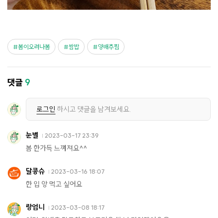
봄이오려나봄
쌈밥
양배추찜
댓글
9
로그인
하시고 댓글을 남겨보세요.
눈별
2023-03-17 23:39
봄 한가득 느껴져요^^
달콩슈
2023-03-16 18:07
한 입 앙 먹고 싶어요
랑엄니
2023-03-08 18:17