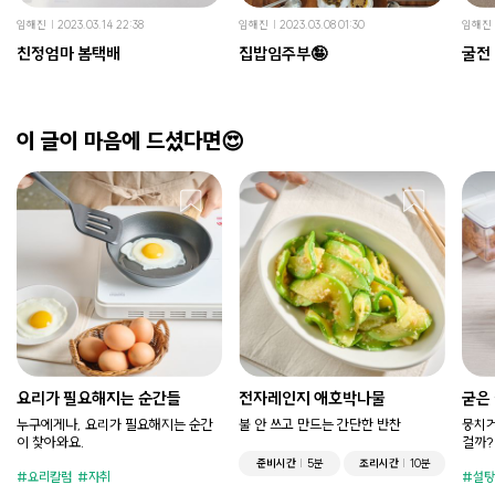
임해진
2023.03.14 22:38
임해진
2023.03.08 01:30
임해진
친정엄마 봄택배
집밥임주부🤪
굴전
이 글이 마음에 드셨다면😍
요리가 필요해지는 순간들
전자레인지 애호박나물
굳은
누구에게나, 요리가 필요해지는 순간
불 안 쓰고 만드는 간단한 반찬
뭉치거
이 찾아와요.
걸까?
준비시간
5분
조리시간
10분
요리칼럼
자취
설탕