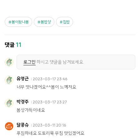
봄이왔나봄
봄밥상
집밥
댓글
11
로그인
하시고 댓글을 남겨보세요.
유영근
2023-03-17 23:46
너무 맛나겠어요^^봄이 느껴져요
박경주
2023-03-17 23:27
봄상가득이네요
달콩슈
2023-03-11 20:16
푸짐하네요 도토리묵 무침 맛있겠어요