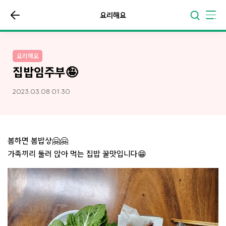
요리해요
요리해요
집밥임주부🤪
2023.03.08 01:30
봄하면 봄밥상🤗🤗
가족끼리 둘러 앉아 먹는 집밥 꿀맛입니다😁