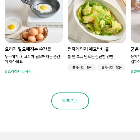
요리가 필요해지는 순간들
전자레인지 애호박나물
굳은
누구에게나, 요리가 필요해지는 순간
불 안 쓰고 만드는 간단한 반찬
뭉치거
이 찾아와요.
걸까?
준비시간
5분
조리시간
10분
요리칼럼
자취
설탕
목록으로