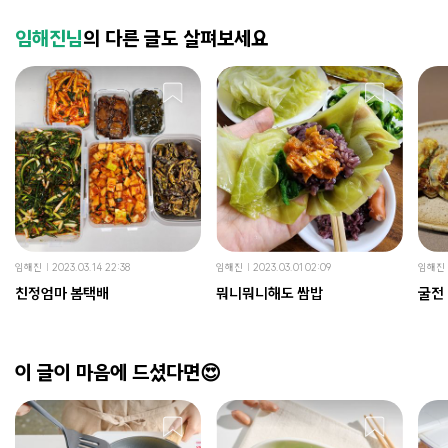
임해진님
의 다른 글도 살펴보세요
임해진
2023.03.14 22:38
임해진
2023.03.01 02:09
임해진
친정엄마 봄택배
뭐니뭐니해도 쌈밥
굴전
이 글이 마음에 드셨다면😍