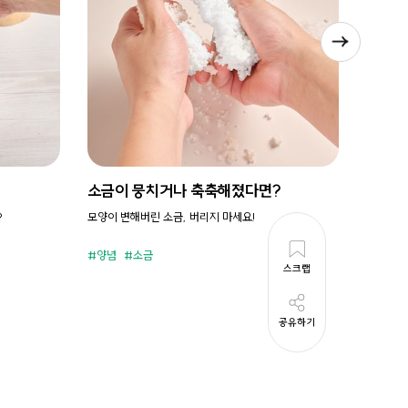
소금이 뭉치거나 축축해졌다면?
시원새
?
모양이 변해버린 소금, 버리지 마세요!
휘리릭 냉
양념
소금
준비시
스크랩
공유하기