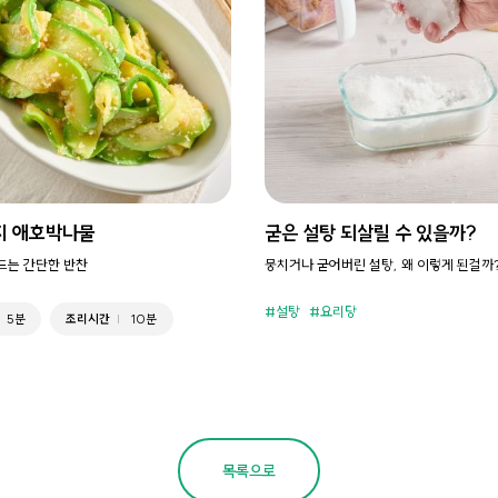
지 애호박나물
굳은 설탕 되살릴 수 있을까?
만드는 간단한 반찬
뭉치거나 굳어버린 설탕, 왜 이렇게 된걸까
설탕
요리당
5분
조리시간
10분
목록으로