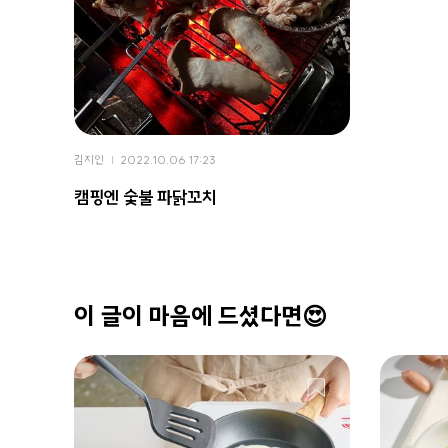
김지인
2022.10.06 17:23
캠핑엔 숯불 파닭꼬치
이 글이 마음에 드셨다면😍