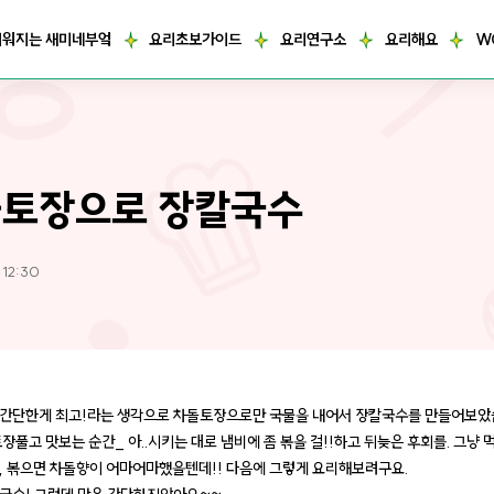
거워지는 새미네부엌
요리초보가이드
요리연구소
요리해요
W
토장으로 장칼국수
 12:30
간단한게 최고!라는 생각으로 차돌토장으로만 국물을 내어서 장칼국수를 만들어보았
장풀고 맛보는 순간_ 아..시키는 대로 냄비에 좀 볶을 걸!!하고 뒤늦은 후회를. 그냥 
, 볶으면 차돌향이 어마어마했을텐데!! 다음에 그렇게 요리해보려구요.