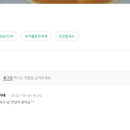
핑요리2차
차돌토장찌개
장칼국수
로그인
하시고 댓글을 남겨보세요.
이네
2022-12-04 16:02
국수 넘 맛있어 보여요^^