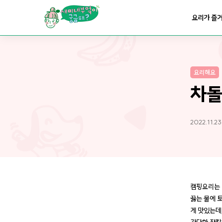
요리가
맛있어지는
부엌
요리가 즐
요리가
건강해지는
부엌
요리해요
요리가
쉬워지는
부엌
차돌
2022.11.23
캠핑요리는 
끓는 물에 토
게 맛있는데