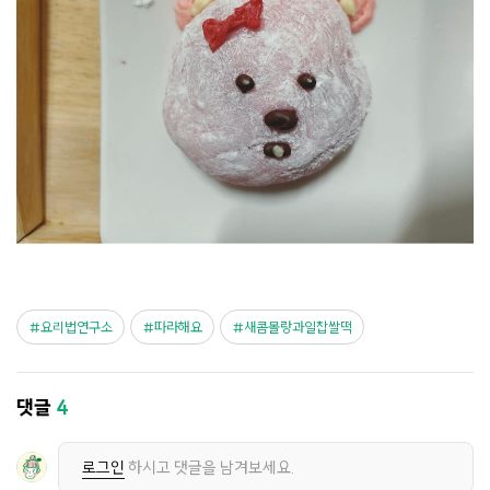
요리법연구소
따라해요
새콤몰랑과일찹쌀떡
댓글
4
로그인
하시고 댓글을 남겨보세요.