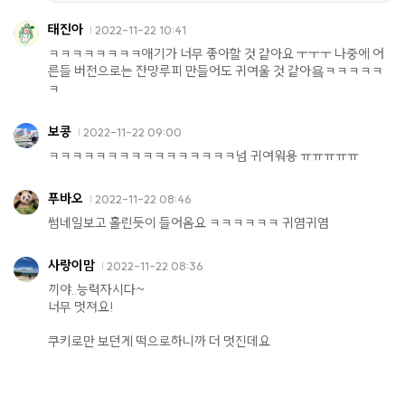
태진아
2022-11-22 10:41
ㅋㅋㅋㅋㅋㅋㅋㅋ애기가 너무 좋아할 것 같아요 ㅜㅜㅜ 나중에 어
른들 버전으로는 잔망루피 만들어도 귀여울 것 같아욬ㅋㅋㅋㅋㅋ
ㅋ
보콩
2022-11-22 09:00
ㅋㅋㅋㅋㅋㅋㅋㅋㅋㅋㅋㅋㅋㅋㅋㅋ넘 귀여워용 ㅠㅠㅠㅠㅠ
푸바오
2022-11-22 08:46
썸네일보고 홀린듯이 들어옴요 ㅋㅋㅋㅋㅋㅋ 귀염귀염
사랑이맘
2022-11-22 08:36
끼야..능력자시다~
너무 멋져요!
쿠키로만 보던게 떡으로하니까 더 멋진데요