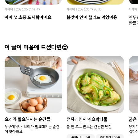
이지예
2023.05.31 14:49
이지예
2023.03.19 20:33
이지예
아이 첫 소풍 도시락이예요
봄맞이 연어 샐러드 먹었어용
연두로
만들
이 글이 마음에 드셨다면😍
요리가 필요해지는 순간들
전자레인지 애호박나물
굳은
누구에게나, 요리가 필요해지는 순간
불 안 쓰고 만드는 간단한 반찬
뭉치거
이 찾아와요.
걸까?
준비시간
5분
조리시간
10분