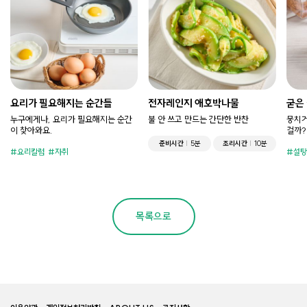
요리가 필요해지는 순간들
전자레인지 애호박나물
굳은
누구에게나, 요리가 필요해지는 순간
불 안 쓰고 만드는 간단한 반찬
뭉치거
이 찾아와요.
걸까?
준비시간
5분
조리시간
10분
요리칼럼
자취
설탕
목록으로