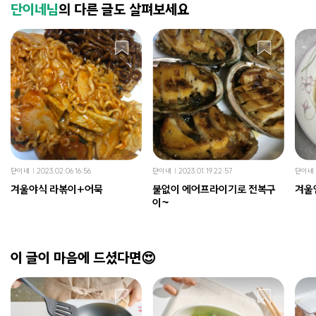
단이네님
의 다른 글도 살펴보세요
단이네
2023.02.06 16:56
단이네
2023.01.19 22:57
단이네
겨울야식 라볶이+어묵
불없이 에어프라이기로 전복구
겨울
이~
이 글이 마음에 드셨다면😍