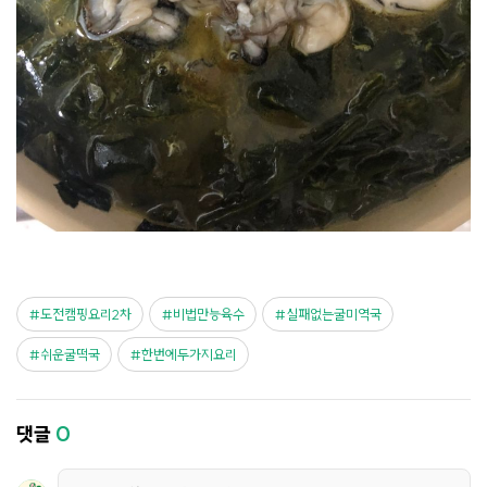
도전캠핑요리2차
비법만능육수
실패없는굴미역국
쉬운굴떡국
한번에두가지요리
댓글
0