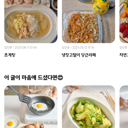
김진영
2025.08.11 10:54
김진영
2025.05.12 15:16
김진영
초계탕
냉장고털이 당근라페
자연
이 글이 마음에 드셨다면😍