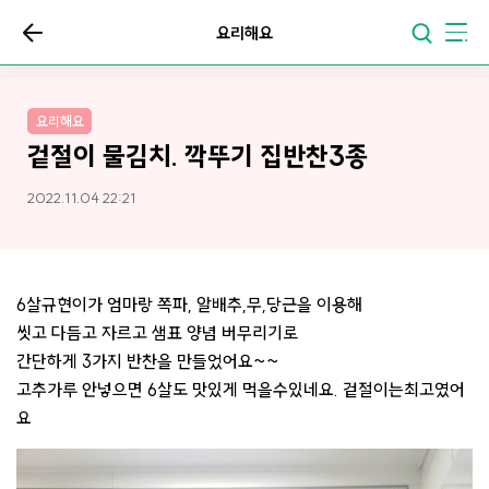
요리해요
요리해요
겉절이 물김치. 깍뚜기 집반찬3종
2022.11.04 22:21
6살규현이가 엄마랑 쪽파, 알배추,무,당근을 이용해
씻고 다듬고 자르고 샘표 양념 버무리기로
간단하게 3가지 반찬을 만들었어요~~
고추가루 안넣으면 6살도 맛있게 먹을수있네요. 겉절이는최고였어
요