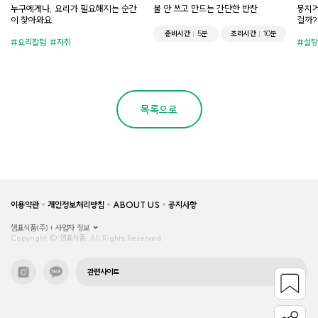
누구에게나, 요리가 필요해지는 순간
불 안 쓰고 만드는 간단한 반찬
뭉치거
이 찾아와요.
걸까?
준비시간
5분
조리시간
10분
요리칼럼
자취
설탕
목록으로
이용약관
개인정보처리방침
ABOUT US
공지사항
샘표식품(주)
사업자 정보
Copyright © 샘표식품, All Rights Reserved.
관련사이트