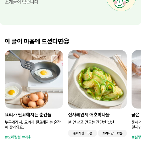
소개글이 없습니다.
이 글이 마음에 드셨다면😍
요리가 필요해지는 순간들
전자레인지 애호박나물
굳은
누구에게나, 요리가 필요해지는 순간
불 안 쓰고 만드는 간단한 반찬
뭉치거
이 찾아와요.
걸까?
준비시간
5분
조리시간
10분
요리칼럼
자취
설탕