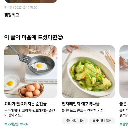
황수정
2022.10.14 15:20
캠핑최고
이 글이 마음에 드셨다면😍
요리가 필요해지는 순간들
전자레인지 애호박나물
굳은
누구에게나, 요리가 필요해지는 순간
불 안 쓰고 만드는 간단한 반찬
뭉치거
이 찾아와요.
걸까?
준비시간
5분
조리시간
10분
요리칼럼
자취
설탕