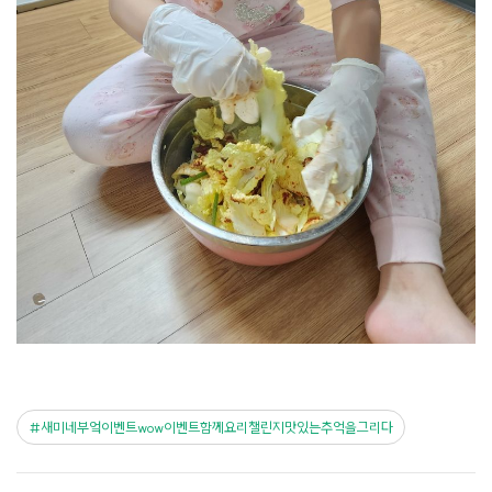
새미네부엌이벤트wow이벤트함께요리챌린지맛있는추억을그리다