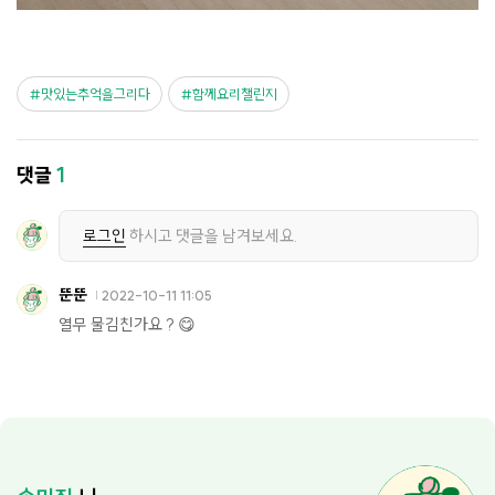
맛있는추억을그리다
함께요리챌린지
댓글
1
로그인
하시고 댓글을 남겨보세요.
뚠뚠
2022-10-11 11:05
열무 물김친가요 ? 😋