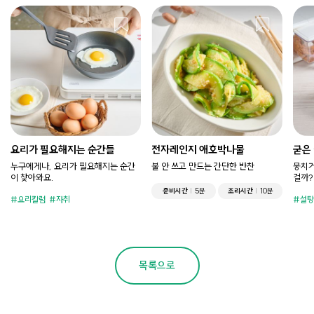
요리가 필요해지는 순간들
전자레인지 애호박나물
굳은
누구에게나, 요리가 필요해지는 순간
불 안 쓰고 만드는 간단한 반찬
뭉치거
이 찾아와요.
걸까?
준비시간
5분
조리시간
10분
요리칼럼
자취
설탕
목록으로