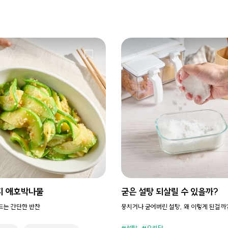
지 애호박나물
굳은 설탕 되살릴 수 있을까?
만드는 간단한 반찬
뭉치거나 굳어버린 설탕, 왜 이렇게 된걸까
설탕
요리당