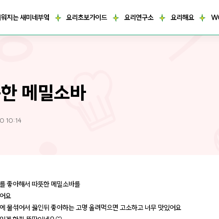
거워지는 새미네부엌
요리초보가이드
요리연구소
요리해요
W
한 메밀소바
0 10:14
를 좋아해서 따뜻한 메밀소바를
었어요
에 물섞어서 끓인뒤 좋아하는 고명 올려먹으면 고소하고 너무 맛있어요