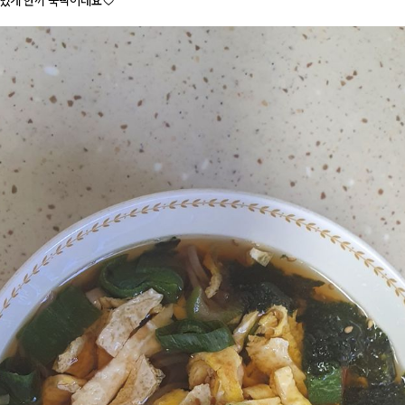
있게 한끼 뚝딱이네요♡