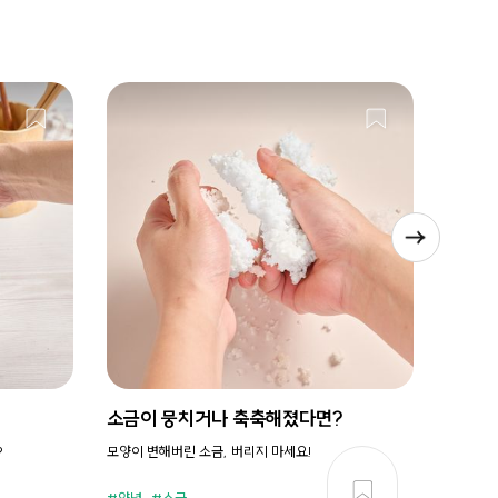
소금이 뭉치거나 축축해졌다면?
시원새
?
모양이 변해버린 소금, 버리지 마세요!
휘리릭 냉
양념
소금