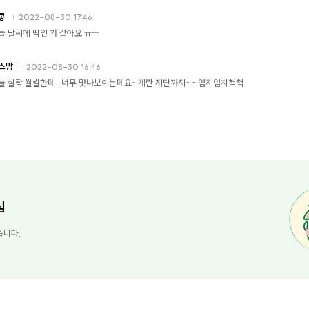
콩
2022-08-30 17:46
늘 날씨에 딱인 거 같아요 ㅠㅠ
스맘
2022-08-30 16:46
늘 살짝 쌀쌀한데...너무 맛나보이는데요~계란 지단까지~~엄지엄치척척
님
습니다.