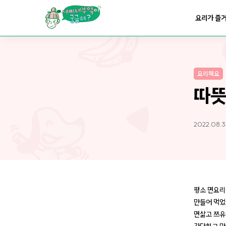
요리가
맛있어지는
부엌
요리가 즐
요리가
건강해지는
부엌
요리해요
요리가
쉬워지는
부엌
따뜻
2022.08.3
평소 면요리
만들어 먹
면삶고 쯔유