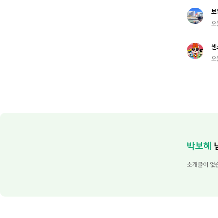
보
오
센
오
박보혜
소개글이 없