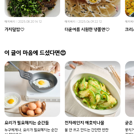
해피베리
2025.08.20 14:12
해피베리
2025.06.09 22:12
해피베
가지덮밥♡
더운여름 시원한 냉쫄면♡
크리
이 글이 마음에 드셨다면😍
요리가 필요해지는 순간들
전자레인지 애호박나물
굳은
누구에게나, 요리가 필요해지는 순간
불 안 쓰고 만드는 간단한 반찬
뭉치거