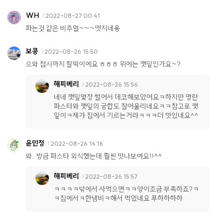
WH
2022-08-27 00:41
파는것 같은 비주얼~~~멋지네용
보콩
2022-08-26 15:50
으와 접시까지 찰떡이에요 ㅎㅎㅎ 위에는 깻잎인가요~?
해피베리
2022-08-26 15:56
네네 깻잎몇장 썰어서 데코해보았어요ㅋ하지만 명란
파스타와 깻잎의 궁합도 잘어울리네요ㅋㅋ참고로 깻
잎이ㅋ제가 집에서 기르는거라ㅋㅋㅋ더 맛있네요^^
윤민정
2022-08-26 14:16
와.. 방금 파스타 외식했는데 훨씬 맛나보여요!!^^
해피베리
2022-08-26 15:57
ㅋㅋㅋㅋ밖에서 사먹으면ㅋㅋ양이조금 부족하죠?ㅋ
ㅋ집에서ㅋ한냄비ㅋ해서 먹었네요 푸하하하하