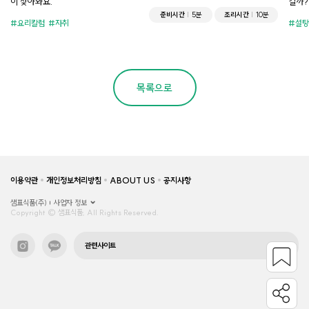
이 찾아와요.
걸까?
준비시간
5분
조리시간
10분
요리칼럼
자취
설탕
목록으로
이용약관
개인정보처리방침
ABOUT US
공지사항
샘표식품(주)
사업자 정보
Copyright © 샘표식품, All Rights Reserved.
관련사이트