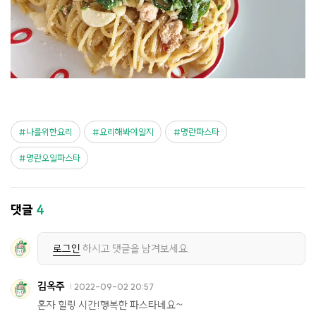
나를위한요리
요리해봐야알지
명란파스타
명란오일파스타
댓글
4
로그인
하시고 댓글을 남겨보세요.
김옥주
2022-09-02 20:57
혼자 힐링 시간!행복한 파스타네요~