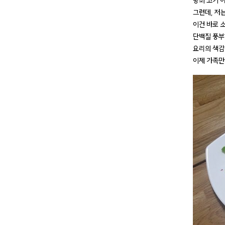
당최 고기 
그런데, 저
이건 바로 
단백질 풍부한
요리의 색감
이제 가족만