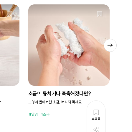
소금이 뭉치거나 축축해졌다면?
시원새
?
모양이 변해버린 소금, 버리지 마세요!
휘리릭 냉
양념
소금
준비시
스크랩