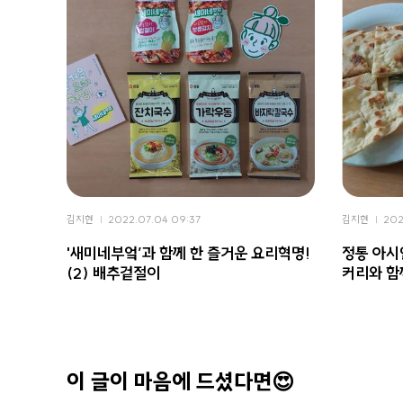
김지현
2022.07.04 09:37
김지현
202
'새미네부엌’과 함께 한 즐거운 요리혁명!
정통 아시
(2) 배추겉절이
커리와 함
이 글이 마음에 드셨다면😍