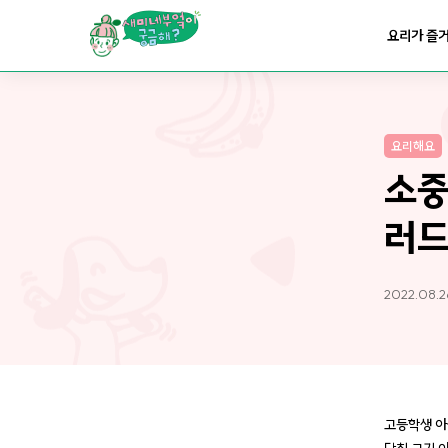
요리가
맛있어지는
부엌
요리가 즐
요리가
건강해지는
부엌
요리해요
요리가
쉬워지는
부엌
소중
러드
2022.08.2
고등학생 아