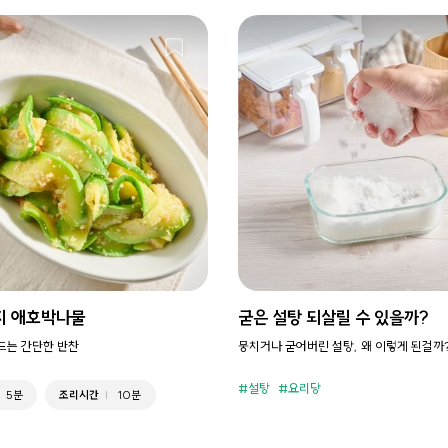
지 애호박나물
굳은 설탕 되살릴 수 있을까?
만드는 간단한 반찬
뭉치거나 굳어버린 설탕, 왜 이렇게 된걸까
설탕
요리당
5분
조리시간
10분