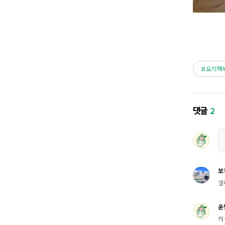
요리해
댓글
2
보
샐
윤
캬