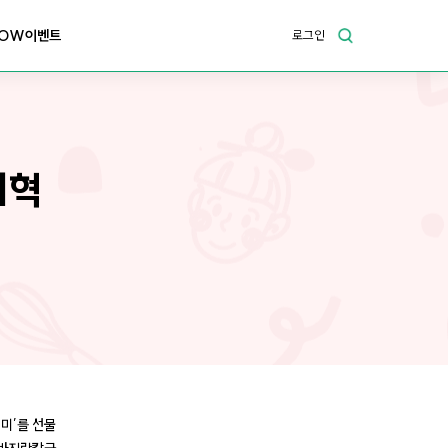
OW이벤트
로그인
리혁
러미’를 선물