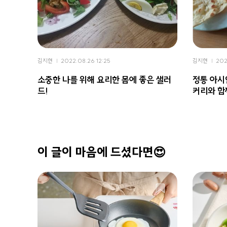
김지현
2022.08.26 12:25
김지현
202
소중한 나를 위해 요리한 몸에 좋은 샐러
정통 아시
드!
커리와 함
이 글이 마음에 드셨다면😍