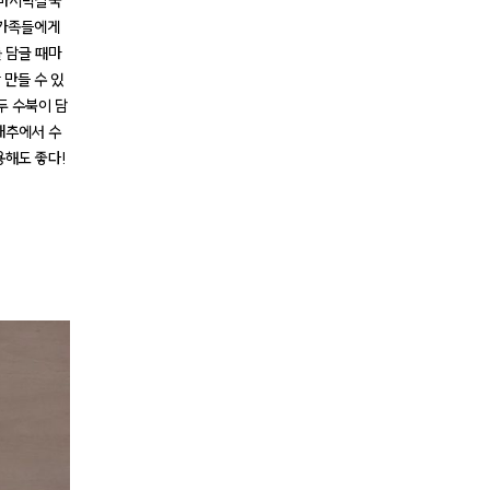
, 바지락칼국
은 가족들에게
 담글 때마
 만들 수 있
두 수북이 담
배추에서 수
용해도 좋다!