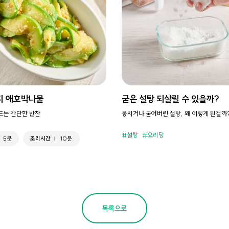
지 애호박나물
굳은 설탕 되살릴 수 있을까?
만드는 간단한 반찬
뭉치거나 굳어버린 설탕, 왜 이렇게 된걸까
설탕
요리당
5분
조리시간
10분
목록으로