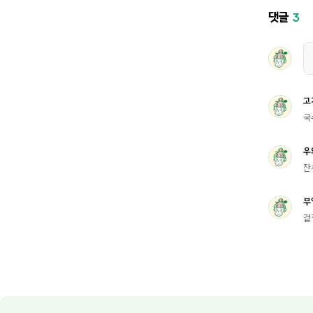
댓글
3
고
국
우
잔
부
겉