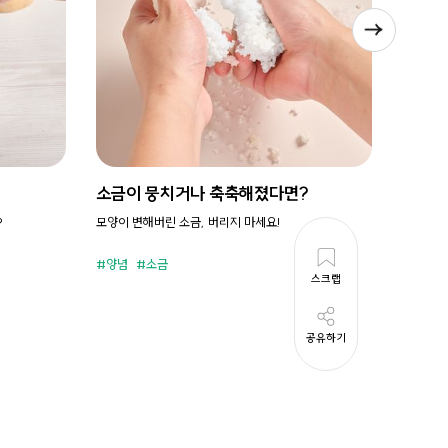
소금이 뭉치거나 축축해졌다면?
시원새
?
모양이 변해버린 소금, 버리지 마세요!
휘리릭 냉
양념
소금
준비시
스크랩
공유하기