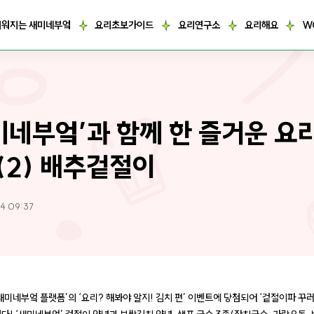
거워지는 새미네부엌
요리초보가이드
요리연구소
요리해요
W
미네부엌’과 함께 한 즐거운 요
 (2) 배추겉절이
4 09:37
‘새미네부엌 플랫폼’의 ‘요리? 해봐야 알지! 김치 편’ 이벤트에 당첨되어 ‘겉절이파 꾸