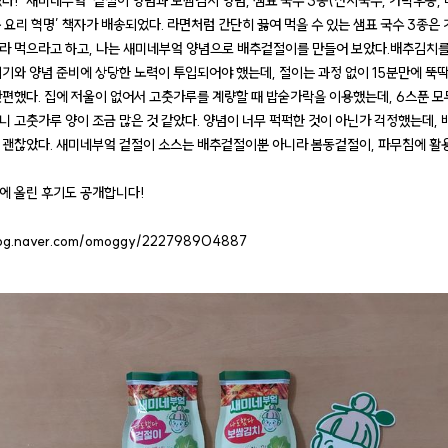
었다! ‘새미네부엌’ 겉절이 양념과 보쌈김치 양념, 샘표 국수 3종(잔치국수, 가락우동
거운 요리 혁명’ 책자가 배송되었다. 라면처럼 간단히 끓여 먹을 수 있는 샘표 국수 3종
라 먹으라고 하고, 나는 새미네부엌 양념으로 배추겉절이를 만들어 보았다.배추김치를
이기와 양념 준비에 상당한 노력이 투입되어야 했는데, 절이는 과정 없이 15분만에 뚝딱
간편했다. 집에 저울이 없어서 고춧가루를 계량할 때 밥숟가락을 이용했는데, 6스푼 모
니 고춧가루 양이 조금 많은 것 같았다. 양념이 너무 퍽퍽한 것이 아닌가 걱정했는데, 
 괜찮았다. 새미네부엌 겉절이 소스는 배추겉절이뿐 아니라 봄동겉절이, 파무침에 활
에 올린 후기도 공개합니다!
/blog.naver.com/omoggy/222798904887