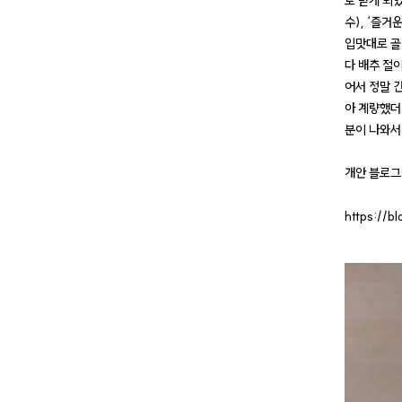
로 받게 되
수), ‘즐
입맛대로 골
다 배추 절
어서 정말 
아 계량했더
분이 나와서
개안 블로그
​https:/