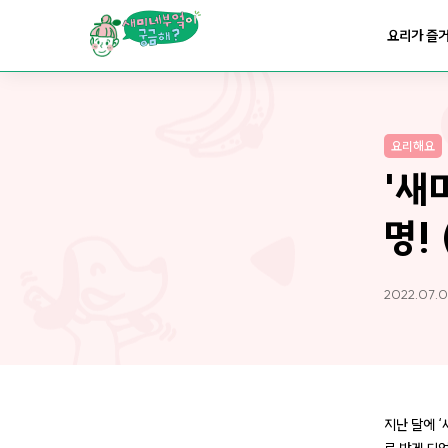
요리가
맛있어지는
부엌
요리가 즐
요리가
건강해지는
부엌
요리해요
요리가
쉬워지는
부엌
'새
명!
2022.07.0
지난 달에 