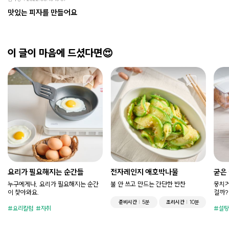
맛있는 피자를 만들어요
이 글이 마음에 드셨다면😍
요리가 필요해지는 순간들
전자레인지 애호박나물
굳은
누구에게나, 요리가 필요해지는 순간
불 안 쓰고 만드는 간단한 반찬
뭉치거
이 찾아와요.
걸까?
준비시간
5분
조리시간
10분
요리칼럼
자취
설탕