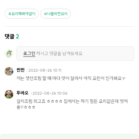
요리해봐야알지
나를위한요리
댓글
2
로그인
하시고 댓글을 남겨보세요.
씬씬
2022-08-26 10:11
저는 생선조림 할 때 마다 맛이 달라서 아직 요린이 인가봐요ㅜ
푸바오
2022-08-26 10:06
갈치조림 최고죠 ㅎㅎㅎㅎ 집에서는 하기 힘든 요리같은데 멋져
용!!ㅎㅎㅎ