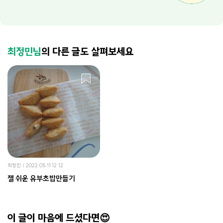
최정민님
의 다른 글도 살펴보세요
최정민
2022.05.11 12:12
젤 쉬운 유부초밥만들기
이 글이 마음에 드셨다면😍