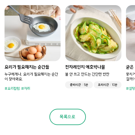
요리가 필요해지는 순간들
전자레인지 애호박나물
굳은
누구에게나, 요리가 필요해지는 순간
불 안 쓰고 만드는 간단한 반찬
뭉치거
이 찾아와요.
걸까?
준비시간
5분
조리시간
10분
요리칼럼
자취
설탕
목록으로