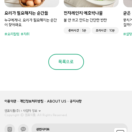
요리가 필요해지는 순간들
전자레인지 애호박나물
굳은
누구에게나, 요리가 필요해지는 순간
불 안 쓰고 만드는 간단한 반찬
뭉치거
이 찾아와요.
걸까?
준비시간
5분
조리시간
10분
요리칼럼
자취
설탕
목록으로
이용약관
개인정보처리방침
ABOUT US
공지사항
샘표식품(주)
사업자 정보
Copyright © 샘표식품, All Rights Reserved.
관련사이트