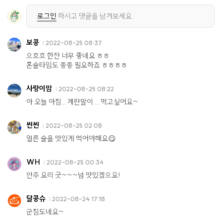
로그인
하시고 댓글을 남겨보세요.
보콩
2022-08-25 08:37
으흐흐 한잔 너무 좋네요 ㅎㅎ
혼술타임도 종종 필요하죠 ㅎㅎㅎㅎ
사랑이맘
2022-08-25 08:22
아 오늘 아침... 계란말이 ... 먹고싶어요~
씬씬
2022-08-25 02:08
얼른 술을 맛있게 먹어야해요😋
WH
2022-08-25 00:34
안주 요리 굿~~~넘 맛있겠으요!
달콩슈
2022-08-24 17:18
군침도네요~