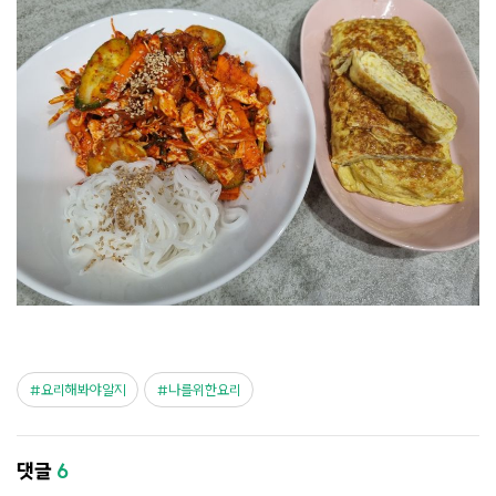
요리해봐야알지
나를위한요리
댓글
6