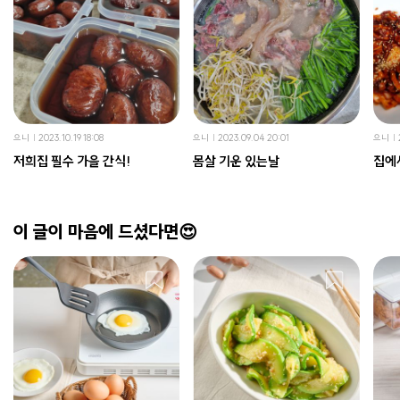
으니
2023.10.19 18:08
으니
2023.09.04 20:01
으니
저희집 필수 가을 간식!
몸살 기운 있는날
집에
이 글이 마음에 드셨다면😍