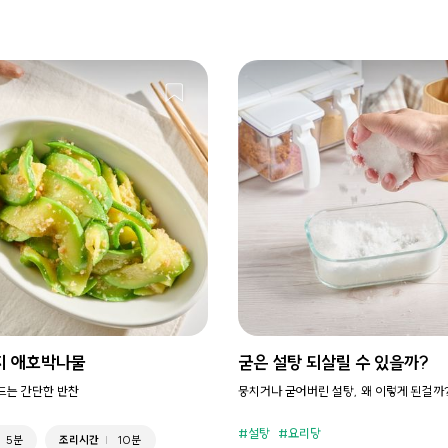
지 애호박나물
굳은 설탕 되살릴 수 있을까?
만드는 간단한 반찬
뭉치거나 굳어버린 설탕, 왜 이렇게 된걸까
설탕
요리당
5분
조리시간
10분