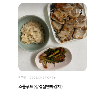
박주현
2022.08.29 09:36
소울푸드(삼겹살엔파김치)