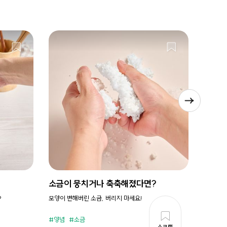
소금이 뭉치거나 축축해졌다면?
시원새
?
모양이 변해버린 소금, 버리지 마세요!
휘리릭 냉
양념
소금
준비시