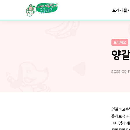
요리가
맛있어지는
부엌
요리가 즐
요리가
건강해지는
부엌
요리해요
요리가
쉬워지는
부엌
양갈
2022.08.11
양갈비고수
올리브유 +
미디엄레어