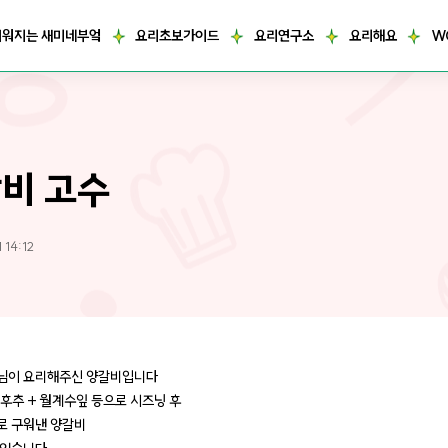
거워지는 새미네부엌
요리초보가이드
요리연구소
요리해요
W
비 고수
 14:12
님이 요리해주신 양갈비입니다
 후추 + 월계수잎 등으로 시즈닝 후
로 구워낸 양갈비