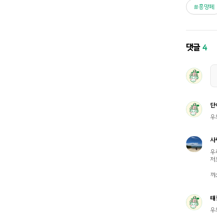
흥망페
댓글
4
단
우
사
우
저
꺄
태
우