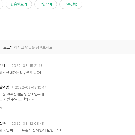
흥한요리
양갈비
존맛탱
로그인
하시고 댓글을 남겨보세요.
이네
2022-08-15 21:48
와~ 판매하는 비쥬얼입니다!
랑이맘
2022-08-12 10:44
리집 냉동실에도 양갈비있는데...
도 이번 주말 도전합니다
오
진아
2022-08-12 08:43
와 양갈비 ㅜㅜ 육즙이 살아있어 보입니다!!!