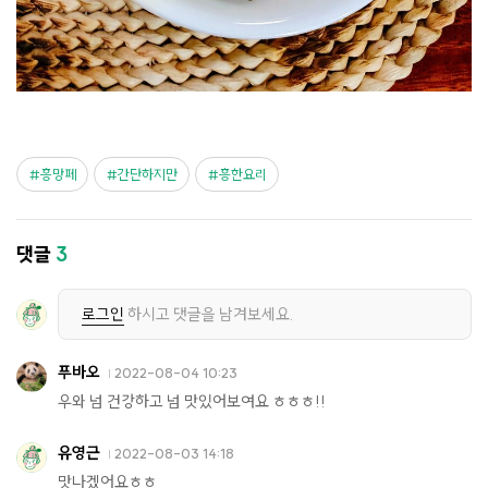
흥망페
간단하지만
흥한요리
댓글
3
로그인
하시고 댓글을 남겨보세요.
푸바오
2022-08-04 10:23
우와 넘 건강하고 넘 맛있어보여요 ㅎㅎㅎ!!
유영근
2022-08-03 14:18
맛나겠어요ㅎㅎ