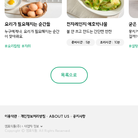
요리가 필요해지는 순간들
전자레인지 애호박나물
굳은
누구에게나, 요리가 필요해지는 순간
불 안 쓰고 만드는 간단한 반찬
뭉치거
이 찾아와요.
걸까?
준비시간
5분
조리시간
10분
요리칼럼
자취
설탕
목록으로
이용약관
개인정보처리방침
ABOUT US
공지사항
샘표식품(주)
사업자 정보
Copyright © 샘표식품, All Rights Reserved.