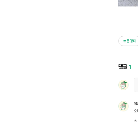
흥망페
댓글
1
샘
오
ㅎ