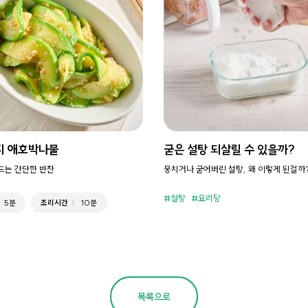
지 애호박나물
굳은 설탕 되살릴 수 있을까?
만드는 간단한 반찬
뭉치거나 굳어버린 설탕, 왜 이렇게 된걸까
설탕
요리당
5분
조리시간
10분
목록으로