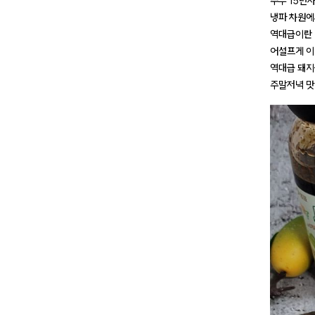
주부 15년
냉파 차원에
역대급이란 
어설프게 이
역대급 돼지
주말저녁 맛