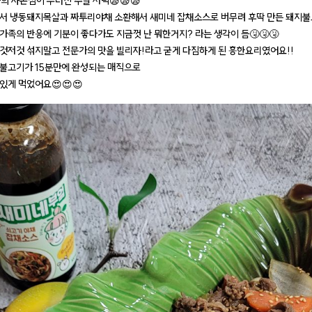
차의 자존심이 무너진 주말 저녁😪😪😪
서 냉동돼지목살과 짜투리야채 소환해서 새미네 잡채소스로 버무려 후딱 만든 돼지
가족의 반응에 기분이 좋다가도 지금껏 난 뭐한거지? 라는 생각이 듬🤧🤧🤧
것저것 섞지말고 전문가의 맛을 빌리자!라고 굳게 다짐하게 된 흥한요리였어요!!
불고기가 15분만에 완성되는 매직으로
있게 먹었어요😍😍😍