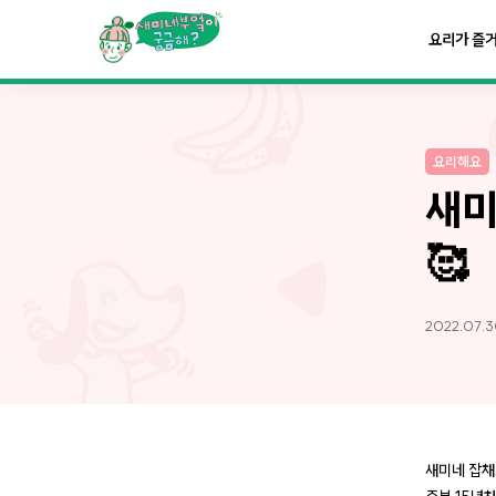
요리가
맛있어지는
부엌
요리가 즐
요리가
건강해지는
부엌
요리해요
요리가
쉬워지는
부엌
새미
🥰
2022.07.3
새미네 잡채