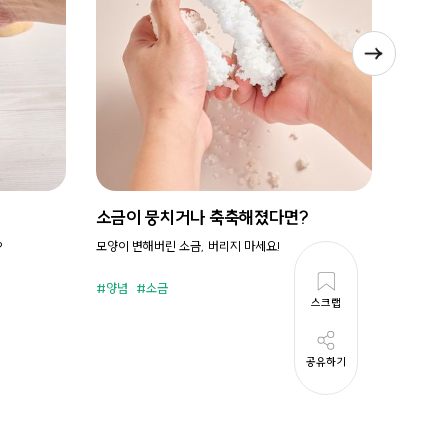
소금이 뭉치거나 축축해졌다면?
시원새
?
모양이 변해버린 소금, 버리지 마세요!
휘리릭 냉
양념
소금
준비시
스크랩
공유하기