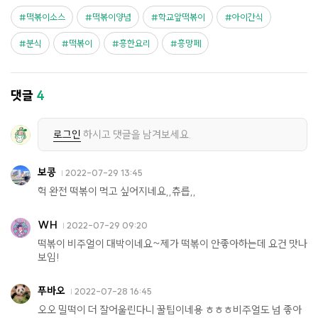
떡볶이소스
떡볶이양념
학교앞떡볶이
아이간식
분식
떡볶이
흥한요리
흥망페
댓글
4
로그인
하시고 댓글을 남겨보세요.
보콩
2022-07-29 13:45
헉 완전 떡볶이 먹고 싶어지네요,,츄릅,,
WH
2022-07-29 09:20
떡볶이 비주얼이 대박이네요~제가 떡볶이 안좋아하는데 요건 맛나
보임!
푸바오
2022-07-28 16:45
오오 밀떡이 더 잘어울린다니 꿀팁이네용 ㅎㅎㅎ비주얼도 넘 좋아