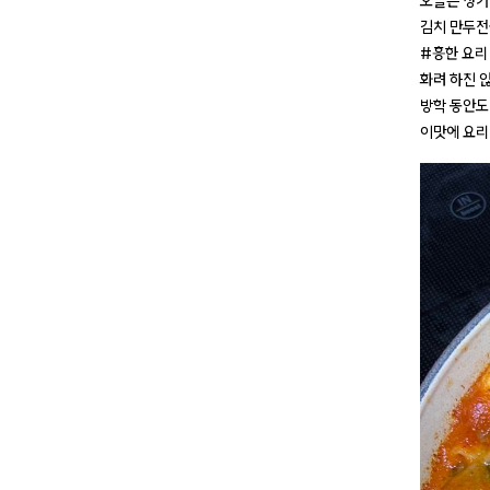
오늘은 장거
김치 만두전
#흥한 요리
화려 하진 
방학 동안도
이맛에 요리