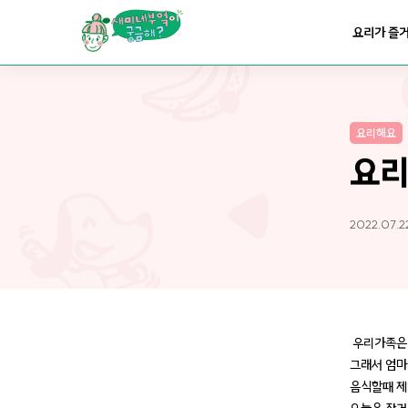
요리가
맛있어지는
부엌
요리가 즐
요리가
건강해지는
부엌
요리해요
요리가
쉬워지는
부엌
요
2022.07.2
우리가족은 
그래서 엄마
음식할때 제