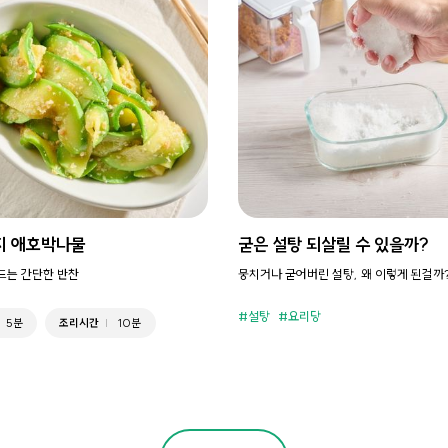
지 애호박나물
굳은 설탕 되살릴 수 있을까?
만드는 간단한 반찬
뭉치거나 굳어버린 설탕, 왜 이렇게 된걸까
설탕
요리당
5분
조리시간
10분