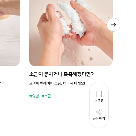
소금이 뭉치거나 축축해졌다면?
시원새
?
모양이 변해버린 소금, 버리지 마세요!
휘리릭 냉
양념
소금
준비시
스크랩
공유하기