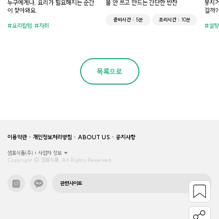
누구에게나, 요리가 필요해지는 순간
불 안 쓰고 만드는 간단한 반찬
뭉치거
이 찾아와요.
걸까?
준비시간
5분
조리시간
10분
요리칼럼
자취
설탕
목록으로
이용약관
개인정보처리방침
ABOUT US
공지사항
샘표식품(주)
사업자 정보
Copyright © 샘표식품, All Rights Reserved.
관련사이트