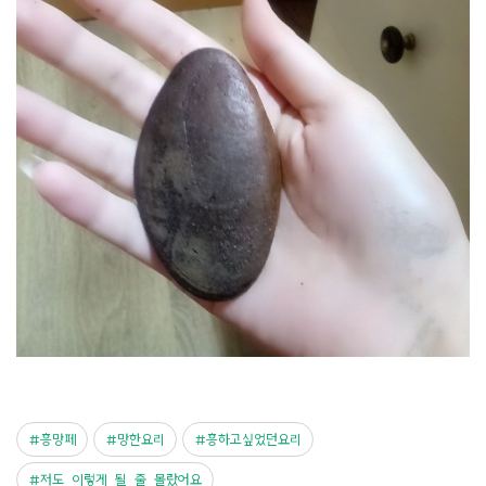
흥망페
망한요리
흥하고싶었던요리
저도_이렇게_될_줄_몰랐어요