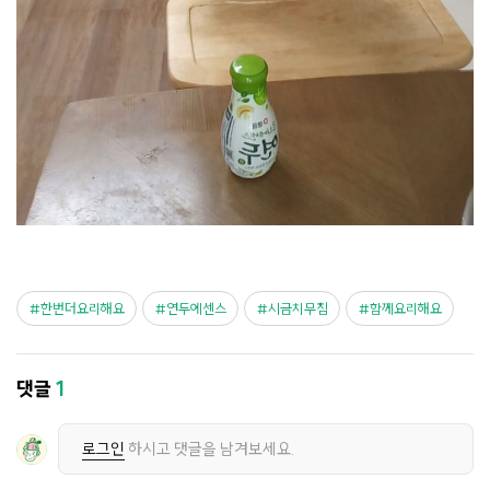
한번더요리해요
연두에센스
시금치무침
함께요리해요
댓글
1
로그인
하시고 댓글을 남겨보세요.