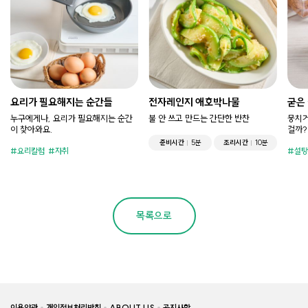
요리가 필요해지는 순간들
전자레인지 애호박나물
굳은
누구에게나, 요리가 필요해지는 순간
불 안 쓰고 만드는 간단한 반찬
뭉치거
이 찾아와요.
걸까?
준비시간
5분
조리시간
10분
요리칼럼
자취
설탕
목록으로
이용약관
개인정보처리방침
ABOUT US
공지사항