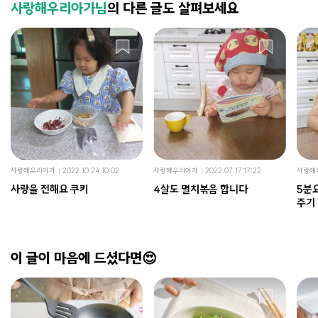
사랑해우리아가님
의 다른 글도 살펴보세요
사랑해우리아가
2022.10.24 10:02
사랑해우리아가
2022.07.17 17:22
사랑해
사랑을 전해요 쿠키
4살도 멸치볶음 합니다
5분
주기
이 글이 마음에 드셨다면😍