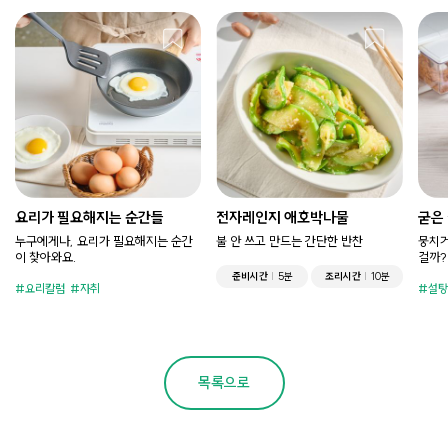
요리가 필요해지는 순간들
전자레인지 애호박나물
굳은
누구에게나, 요리가 필요해지는 순간
불 안 쓰고 만드는 간단한 반찬
뭉치거
이 찾아와요.
걸까?
준비시간
5분
조리시간
10분
요리칼럼
자취
설탕
목록으로