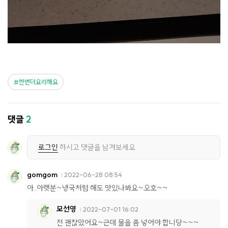
한번더요리해요
댓글
2
로그인
하시고 댓글을 남겨보세요.
gomgom
2022-06-28 08:54
아..아랫분~냉국처럼 해도 맛있나봐요~오호~~
모선영
2022-07-01 16:02
전 괜챦았어요~근데 물을 좀 넣어야 합니당~~~