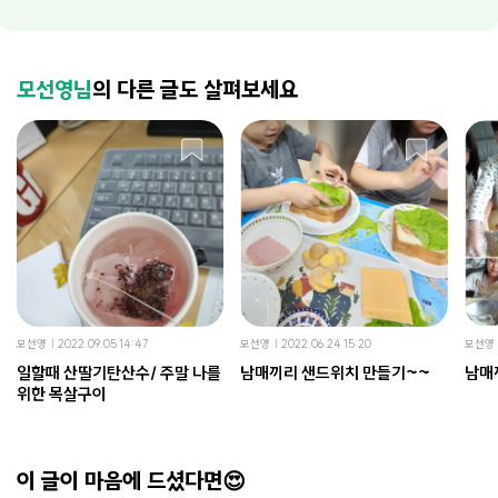
모선영님
의 다른 글도 살펴보세요
모선영
2022.09.05 14:47
모선영
2022.06.24 15:20
모선영
일할때 산딸기탄산수/ 주말 나를
남매끼리 샌드위치 만들기~~
남매
위한 목살구이
이 글이 마음에 드셨다면😍