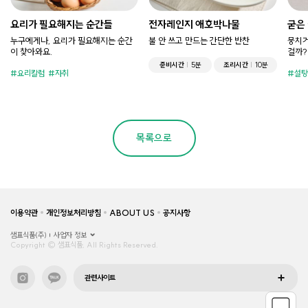
요리가 필요해지는 순간들
전자레인지 애호박나물
굳은
누구에게나, 요리가 필요해지는 순간
불 안 쓰고 만드는 간단한 반찬
뭉치거
이 찾아와요.
걸까?
준비시간
5분
조리시간
10분
요리칼럼
자취
설탕
목록으로
이용약관
개인정보처리방침
ABOUT US
공지사항
샘표식품(주)
사업자 정보
Copyright © 샘표식품, All Rights Reserved.
관련사이트