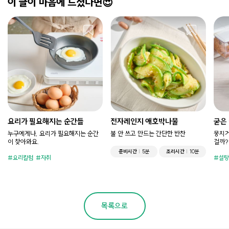
이 글이 마음에 드셨다면😍
요리가 필요해지는 순간들
전자레인지 애호박나물
굳은
누구에게나, 요리가 필요해지는 순간
불 안 쓰고 만드는 간단한 반찬
뭉치거
이 찾아와요.
걸까?
준비시간
5분
조리시간
10분
요리칼럼
자취
설탕
목록으로