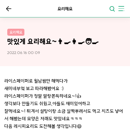
요리해요
요리해요
맛있게 요리해요~👨‍🍳👩‍🍳🧑‍🍳
2022.06.16 00:09
라이스페이퍼로 월남쌈만 해먹다가
새미네부엌 보고 따라해봤어요 :)
라이스페이퍼가 정말 말랑쫀득하네요~!👍
생각보다 만들기도 쉬웠고,아들도 재미있어하고
잘먹네요~! 튀겨서 설탕이랑 소금 살짝뿌려서도 먹고 치즈도 넣어
서 해봤는데 모양은 저래도 맛있네요ㅋㅋㅋ
다음 레시피요리도 도전해볼 생각입니다😄