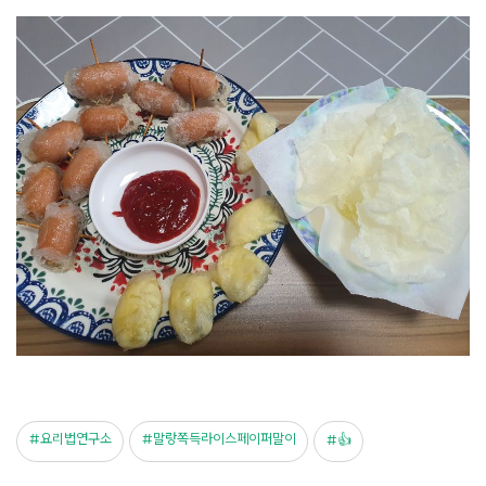
요리법연구소
말랑쪽득라이스페이퍼말이
👍