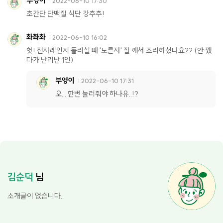
부엉이
2022-06-10 17:30
초간단 단백질 식단 강추추!
촤촤촤
2022-06-10 16:02
헛! 전자레인지 돌리실 때 '노른자' 잘 깨서 조리하셨나요?? (안 깼
다가 난리난 1인)
부엉이
2022-06-10 17:31
오... 한번 눌러줘야 하나유..!?
김순덕
님
소개글이 없습니다.