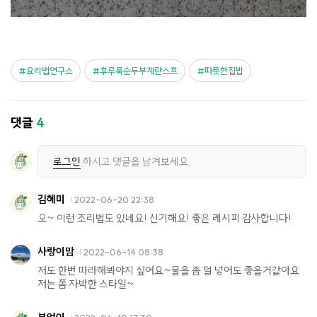
요리법연구소
후루룩순두부계란스프
따뜻한집밥
댓글
4
로그인
하시고 댓글을 남겨보세요.
김혜미
2022-06-20 22:38
오~ 이런 조리법도 있네요! 신기해요! 좋은 레시피 감사합니다!
사랑이맘
2022-06-14 08:38
저도 한번 따라해봐야지 싶어요~물을 좀 덜 넣어도 좋을거같아요
저는 쫌 자박한 스타일~