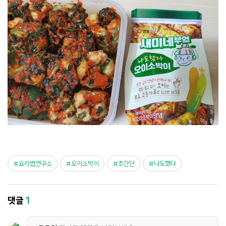
요리법연구소
오이소박이
초간단
나도했다
댓글
1