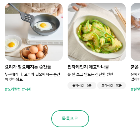
요리가 필요해지는 순간들
전자레인지 애호박나물
굳은
누구에게나, 요리가 필요해지는 순간
불 안 쓰고 만드는 간단한 반찬
뭉치거
이 찾아와요.
걸까?
준비시간
5분
조리시간
10분
요리칼럼
자취
설탕
목록으로