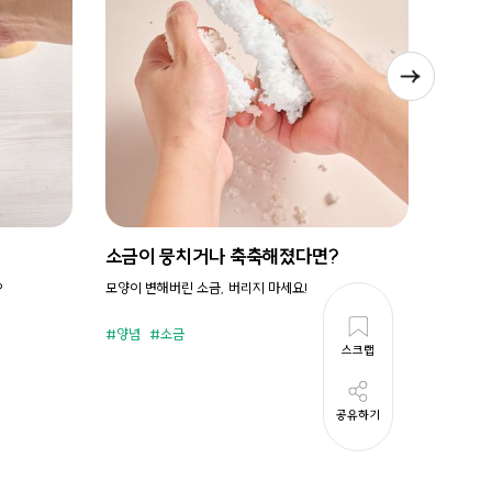
소금이 뭉치거나 축축해졌다면?
시원새
?
모양이 변해버린 소금, 버리지 마세요!
휘리릭 냉
양념
소금
준비시
스크랩
공유하기