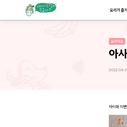
요리가
맛있어지는
부엌
요리가 즐
요리가
건강해지는
부엌
요리해요
요리가
쉬워지는
부엌
아사
2022.06.0
아이와 이벤