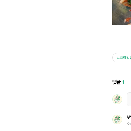
요리법
댓글
1
부
으