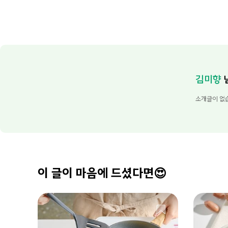
김미향
소개글이 없
이 글이 마음에 드셨다면😍