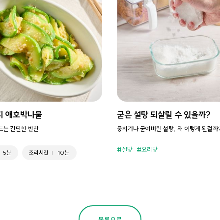
지 애호박나물
굳은 설탕 되살릴 수 있을까?
만드는 간단한 반찬
뭉치거나 굳어버린 설탕, 왜 이렇게 된걸까
설탕
요리당
5분
조리시간
10분
목록으로