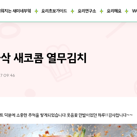
거워지는 새미네부엌
요리초보가이드
요리연구소
요리해요
W
삭 새코콤 열무김치
7 09:46
트 덕분에 소중한 추억을 쌓게되었습니다.웃음꽃 만발이었던 하루!!감사합니다~~