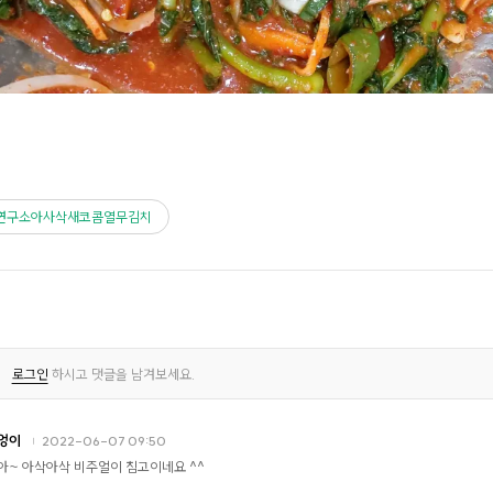
연구소아사삭새코콤열무김치
로그인
하시고 댓글을 남겨보세요.
엉이
2022-06-07 09:50
아~ 아삭아삭 비주얼이 침고이네요 ^^