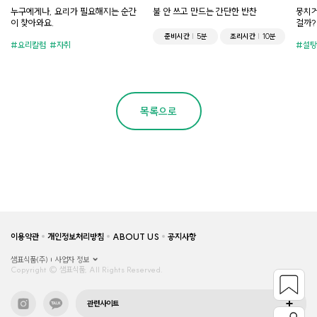
누구에게나, 요리가 필요해지는 순간
불 안 쓰고 만드는 간단한 반찬
뭉치거
이 찾아와요.
걸까?
준비시간
5분
조리시간
10분
요리칼럼
자취
설탕
목록으로
이용약관
개인정보처리방침
ABOUT US
공지사항
샘표식품(주)
사업자 정보
Copyright © 샘표식품, All Rights Reserved.
관련사이트