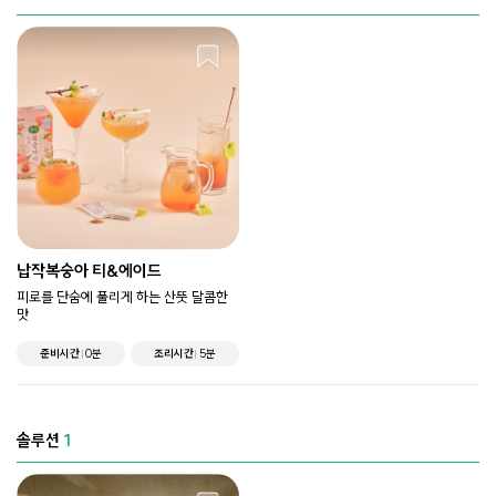
납작복숭아 티&에이드
피로를 단숨에 풀리게 하는 산뜻 달콤한
맛
준비시간
0분
조리시간
5분
솔루션
1