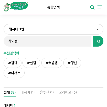
요리가
맛있어지는
부엌
통합검색
요리가
건강해지는
부엌
해시태그만
요리가
쉬워지는
부엌
전체
제목&내용만
추천검색어
재료만
감자
살림
볶음밥
생선
해시태그만
디저트
전체
(8)
레시피
(1)
솔루션
(1)
요리해요
(6)
레시피
1