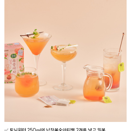
✅ 토닉워터 250ml에 납작복숭아티백 2개를 넣고 밀봉