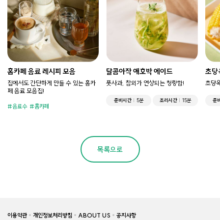
홈카페 음료 레시피 모음
달콤아작 애호박 에이드
초당
집에서도 간단하게 만들 수 있는 홈카
풋사과, 참외가 연상되는 청량함!
초당옥
페 음료 모음집!
준비시간
5분
조리시간
15분
준
음료수
홈카페
목록으로
이용약관
개인정보처리방침
ABOUT US
공지사항