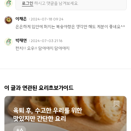
로그인
하시고 댓글을 남겨보세요.
이채은
2024-07-18 09:24
은은하게 입안에 퍼지는 복숭아향은 생각만 해도 게분이 좋네요^^
박재연
2024-07-03 21:16
펀치!! 오우!! 담아야지 담아야지
이 글과 연관된 요리초보가이드
육퇴 후, 수고한 우리를 위한
맛있지만 간단한 요리
6