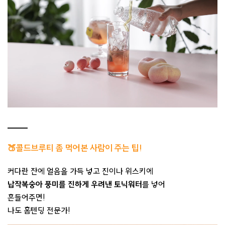
🍑콜드브루티 좀 먹어본 사람이 주는 팁!
커다란 잔에 얼음을 가득 넣고 진이나 위스키에
납작복숭아 풍미를 진하게 우려낸 토닉워터
를 넣어
흔들어주면!
나도 홈텐딩 전문가!