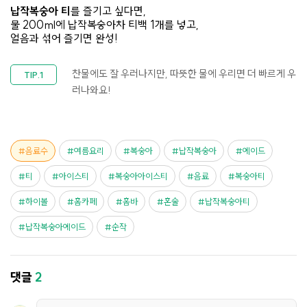
납작복숭아 티
를 즐기고 싶다면,
​물 200ml에 납작복숭아차 티백 1개를 넣고,
얼음과 섞어 즐기면 완성!​
찬물에도 잘 우러나지만, 따뜻한 물에 우리면 더 빠르게 우
러나와요!
음료수
여름요리
복숭아
납작복숭아
에이드
티
아이스티
복숭아아이스티
음료
복숭아티
하이볼
홈카페
홈바
혼술
납작복숭아티
납작복숭아에이드
순작
댓글
2