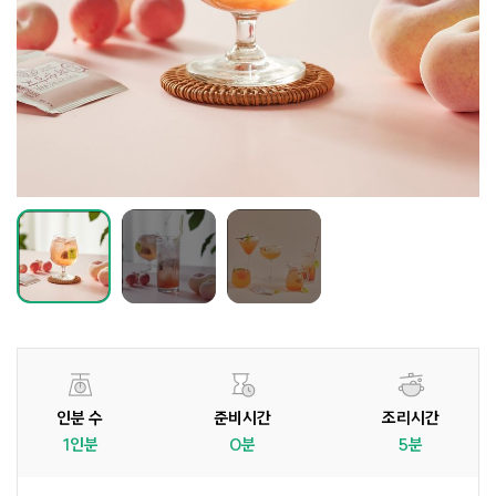
인분 수
준비시간
조리시간
1인분
0분
5분