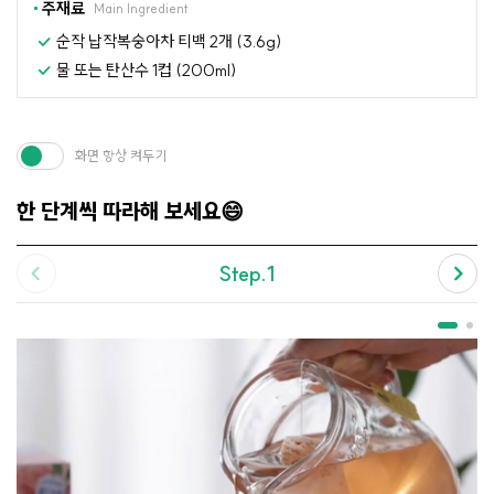
주재료
Main Ingredient
순작 납작복숭아차 티백 2개 (3.6g)
물 또는 탄산수 1컵 (200ml)
화면 항상 켜두기
한 단계씩 따라해 보세요😄
Step.1