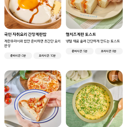
국민 자취요리 간장계란밥
햄치즈계란 토스트
계란후라이와 밥만 준비하면 초간단 요리
냉털 재료 올려 간단하게 만드는 토스트
완성
준비시간
5분
조리시간
8분
준비시간
0분
조리시간
10분