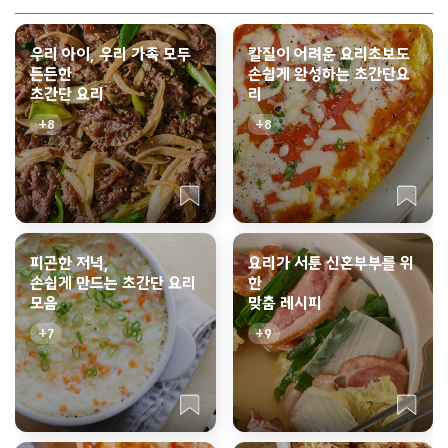
우리 아이, 우리 가족 모두
칼질이 어려운 요리초보도
든든한
손쉽게 완성하는 초간단요
초간단 요리
리
8
8
피곤한 저녁,
요리가 서툰 신혼부부를 위
손쉽게 만드는 초간단 요리
한
모음
맞춤 레시피
7
9