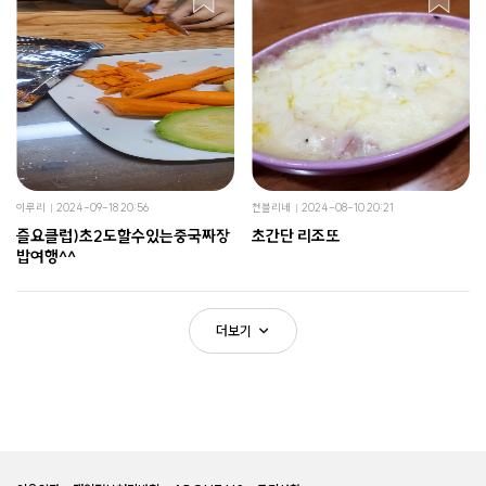
이루리
2024-09-18 20:56
천블리네
2024-08-10 20:21
즐요클럽)초2도할수있는중국짜장
초간단 리조또
밥여행^^
더보기