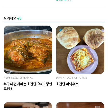
요리해요
48
송민경
2022-08-30 14:09
천블리네
2024-08-10 18:32
누구나 쉽게하는 초간단 요리 (생선
초간단 파이수프
조림 )