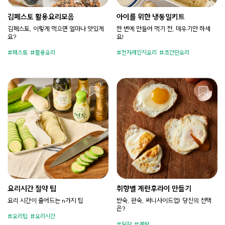
김페스토 활용요리모음
아이를 위한 냉동밀키트
김페스토, 이렇게 먹으면 얼마나 맛있게
한 번에 만들어 먹기 전, 데우기만 하세
요?
요!
페스토
활용요리
전자레인지요리
초간단요리
요리시간 절약 팁
취향별 계란후라이 만들기
요리 시간이 줄어드는 n가지 팁
반숙, 완숙, 써니사이드업! 당신의 선택
은?
요리팁
요리시간
달걀
계란