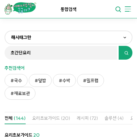
요리가
맛있어지는
부엌
통합검색
요리가
건강해지는
부엌
해시태그만
요리가
쉬워지는
부엌
전체
제목&내용만
추천검색어
재료만
국수
덮밥
수박
밀프랩
해시태그만
재료보관
전체
(144)
요리초보가이드
(20)
레시피
(72)
솔루션
(4)
요
요리초보가이드
20