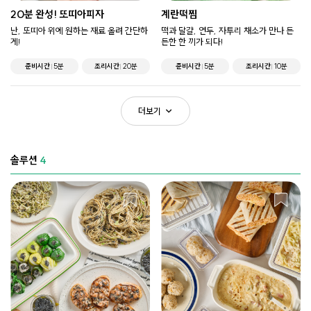
20분 완성! 또띠아피자
계란떡찜
난, 또띠아 위에 원하는 재료 올려 간단하
떡과 달걀, 연두, 자투리 채소가 만나 든
게!
든한 한 끼가 되다!
준비시간
5분
조리시간
20분
준비시간
5분
조리시간
10분
더보기
솔루션
4